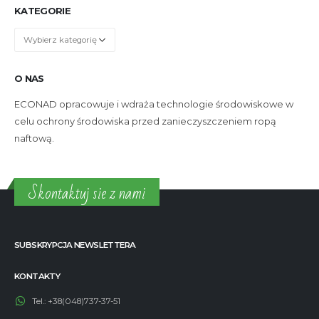
KATEGORIE
Kategorie
O NAS
ECONAD opracowuje i wdraża technologie środowiskowe w
celu ochrony środowiska przed zanieczyszczeniem ropą
naftową.
Skontaktuj sie z nami
SUBSKRYPCJA NEWSLETTERA
KONTAKTY
Tel.:
+38(048)737-37-51