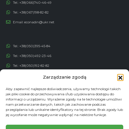
Tel.:
+38(066)740-46-49
Tel.:
+38(067)198-82-82
Email:
econadin@ukr.net
Tel.:
+38(050)395-45-84
Tel.:
+38(050)492-23-46
Tel.:
+38(050)192-82-82
Email:
contact@econadin.com
Zarządzanie zgodą
Aby zapewnić najlepsze doświadczenia, używamy technologii takich
SIECI SPOŁECZNOŚCIOWE
jak pliki cookie do przechowywania i/lub uzyskiwania dostępu do
informacji o urządzeniu. Wyrażenie zgody na te technologie umożliwi
nam przetwarzanie danych, takich jak zachowanie podczas
przeglądania lub unikalne identyfikatory na tej stronie. Brak zgody lub
jej wycofanie może negatywnie wpłynąć na niektóre funkcje.