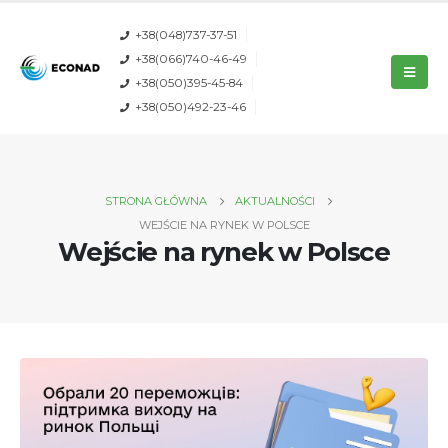
+38(048)737-37-51
+38(066)740-46-49
+38(050)395-45-84
+38(050)492-23-46
STRONA GŁÓWNA
AKTUALNOŚCI
WEJŚCIE NA RYNEK W POLSCE
Wejście na rynek w Polsce