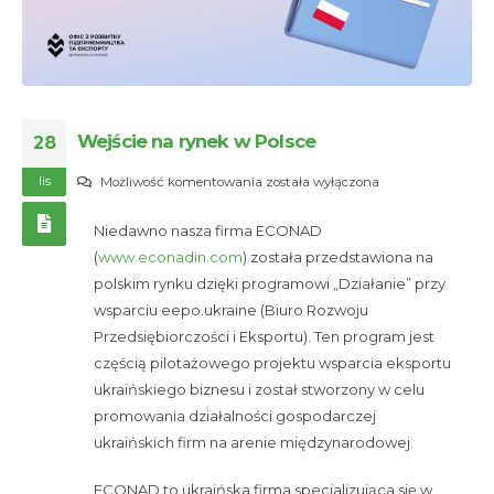
Wejście na rynek w Polsce
28
lis
Wejście
Możliwość komentowania
została wyłączona
na
Niedawno nasza firma ECONAD
rynek
(
www.econadin.com
) została przedstawiona na
w
polskim rynku dzięki programowi „Działanie” przy
Polsce
wsparciu eepo.ukraine (Biuro Rozwoju
Przedsiębiorczości i Eksportu). Ten program jest
częścią pilotażowego projektu wsparcia eksportu
ukraińskiego biznesu i został stworzony w celu
promowania działalności gospodarczej
ukraińskich firm na arenie międzynarodowej.
ECONAD to ukraińska firma specjalizująca się w