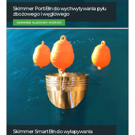
Skimmer PortiBin do wychwytywania pyłu
zbożowego i węglowego
SKIMMER OLEJOWY MORSKI
Skimmer SmartBin do wyłapywania