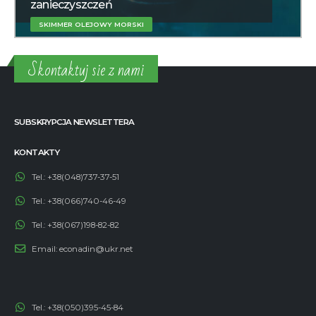
zanieczyszczeń
SKIMMER OLEJOWY MORSKI
Skontaktuj sie z nami
SUBSKRYPCJA NEWSLETTERA
KONTAKTY
Tel.:
+38(048)737-37-51
Tel.:
+38(066)740-46-49
Tel.:
+38(067)198-82-82
Email:
econadin@ukr.net
Tel.:
+38(050)395-45-84