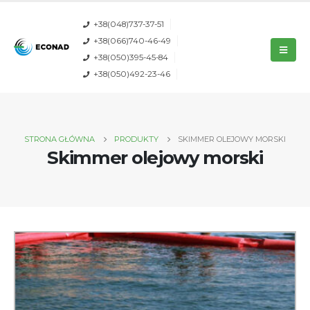
+38(048)737-37-51
+38(066)740-46-49
+38(050)395-45-84
+38(050)492-23-46
STRONA GŁÓWNA
PRODUKTY
SKIMMER OLEJOWY MORSKI
Skimmer olejowy morski