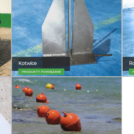
Kotwice
Ro
PRODUKTY POWIĄZANE