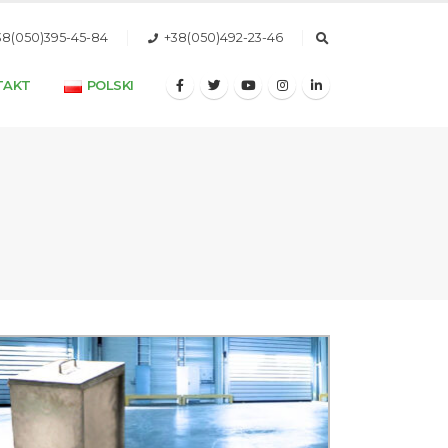
38(050)395-45-84
+38(050)492-23-46
TAKT
POLSKI