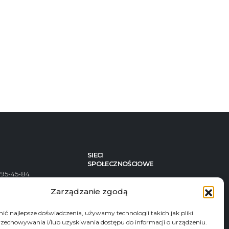
SIECI
SPOŁECZNOŚCIOWE
395-45-84
Zarządzanie zgodą
492-23-46
92-82-82
ć najlepsze doświadczenia, używamy technologii takich jak pliki
rzechowywania i/lub uzyskiwania dostępu do informacji o urządzeniu.