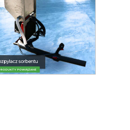
zpylacz sorbentu
PRODUKTY POWIĄZANE