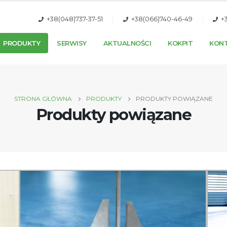
+38(048)737-37-51
+38(066)740-46-49
+
PRODUKTY
SERWISY
AKTUALNOŚCI
KOKPIT
KON
STRONA GŁÓWNA
PRODUKTY
PRODUKTY POWIĄZANE
Produkty powiązane