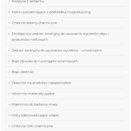
Rozpylacz sorbentu
Mata uszczelniająca z podkładką magnetyczną
Chłonne boomy chemiczne
Ekologiczny zestaw awaryjny do usuwania wycieków oleju i
produktów naftowych
Zestaw awaryjny do usuwania wycieków - uniwersalna
Boje, pływaki do rurociągów szlamowych
Boje i błotniki
Zbiorniki na produkty ropopochodne
Worki na materiały sypkie
Pojemniki do badania masy
Maty odprowadzające wilgoć
Chłonne rolki chemiczne