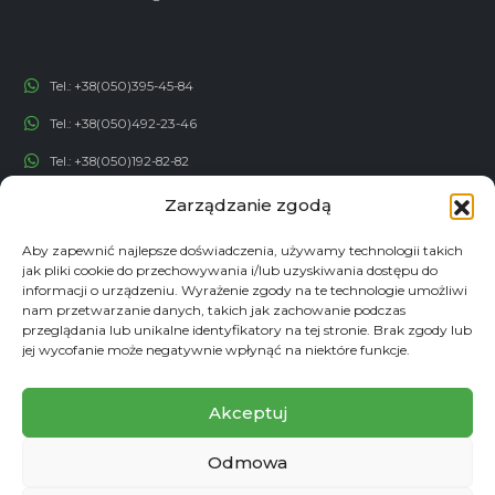
Tel.:
+38(050)395-45-84
Tel.:
+38(050)492-23-46
Tel.:
+38(050)192-82-82
Email:
contact@econadin.com
Zarządzanie zgodą
Aby zapewnić najlepsze doświadczenia, używamy technologii takich
SIECI SPOŁECZNOŚCIOWE
jak pliki cookie do przechowywania i/lub uzyskiwania dostępu do
informacji o urządzeniu. Wyrażenie zgody na te technologie umożliwi
nam przetwarzanie danych, takich jak zachowanie podczas
przeglądania lub unikalne identyfikatory na tej stronie. Brak zgody lub
jej wycofanie może negatywnie wpłynąć na niektóre funkcje.
Akceptuj
Odmowa
© copyright 2026. Wszelkie prawa zastrzeżone