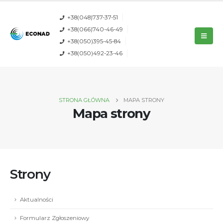
+38(048)737-37-51
+38(066)740-46-49
+38(050)395-45-84
+38(050)492-23-46
STRONA GŁÓWNA
MAPA STRONY
Mapa strony
Strony
Aktualności
Formularz Zgłoszeniowy