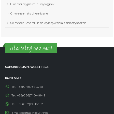
Bioabsorpcyjne mini-wysięgniki
Chłonne maty chemiczne
Skimmer SmartBin do wyłapywania zanieczyszczeń
Skontaktuj sie z nami
SUBSKRYPCJA NEWSLETTERA
KONTAKTY
Tel.:
+38(048)737-37-51
Tel.:
+38(066)740-46-49
Tel.:
+38(067)198-82-82
Email:
econadin@ukr.net