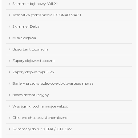
Skimmer bębnowy “OILX“
Jednostka podciśnienia ECONAD VAC 1
Skimmer Delta
Miska olejowa
Biosorbent Econadin
Zapory olejowe stateczni
Zapory olejowe typu Flex
Bariery przeciwrozlewowe do otwartego morza
Boom demarkacyjny
Wysięgniki pochłaniające wilgoć
Chłonne chusteczki chemiczne
Skimmery do rur XENA / X-FLOW