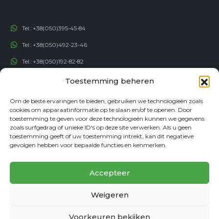
Tel.:
+38(050)395-45-84
Tel.:
+38(050)492-23-46
Tel.:
+38(050)192-82-82
Email:
contact@econadin.com
Toestemming beheren
Om de beste ervaringen te bieden, gebruiken we technologieën zoals
SOCIALE NETWERKEN
cookies om apparaatinformatie op te slaan en/of te openen. Door
toestemming te geven voor deze technologieën kunnen we gegevens
zoals surfgedrag of unieke ID's op deze site verwerken. Als u geen
toestemming geeft of uw toestemming intrekt, kan dit negatieve
gevolgen hebben voor bepaalde functies en kenmerken.
Accepteer
Weigeren
© copyright 2026. Alle rechten voorbehouden
Voorkeuren bekijken