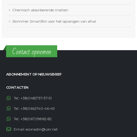
Chemisch absorberende matten
Skimmer SmartBin voor het opvangen van afval
Contact opnemen
ABONNEMENT OP NIEUWSBRIEF
CONTACTEN
Tel.:
+38(048)737-37-51
Tel.:
+38(066)740-46-49
Tel.:
+38(067)198-82-82
Email:
econadin@ukr.net