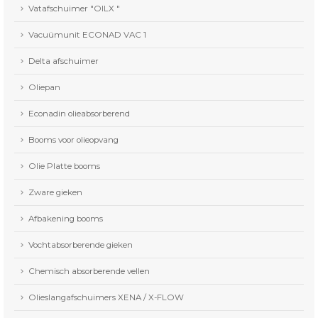
Vatafschuimer "OILX "
Vacuümunit ECONAD VAC 1
Delta afschuimer
Oliepan
Econadin olieabsorberend
Booms voor olieopvang
Olie Platte booms
Zware gieken
Afbakening booms
Vochtabsorberende gieken
Chemisch absorberende vellen
Olieslangafschuimers XENA / X-FLOW