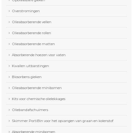
Opblaasbare gieken
Overstromingen
Olieabsorberende vellen
Olieabsorberende rollen
Olieabsorberende matten
Absorberende hoezen voor vaten
Kwallen uitbarstingen
Biosorbens gieken
Olieabsorberende minibomen
Kits voor chemische olielekkages
Oliebandafschuimers
Skimmer PortiBin voor het opvangen van graan en kolenstof
Absorberende minibomen