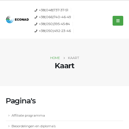
+38(048)737-37-51
+38(066)740-46-49
+38(050)395-45-84
+38(050)492-23-46
HOME
KAART
Kaart
Pagina's
Affiliate programma
Beoordelingen en diploma’s