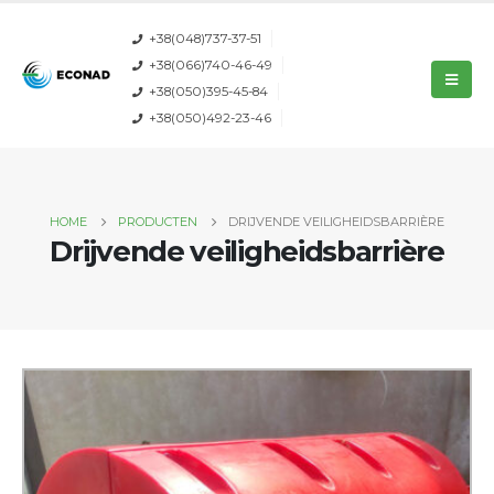
+38(048)737-37-51
+38(066)740-46-49
+38(050)395-45-84
+38(050)492-23-46
HOME
PRODUCTEN
DRIJVENDE VEILIGHEIDSBARRIÈRE
Drijvende veiligheidsbarrière