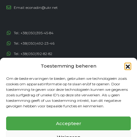
Email:
econadin@ukr.net
Tel.:
+38(050)395-45-84
Tel.:
+38(050)492-23-46
Tel.:
+38(050)192-82-82
Email:
contact@econadin.com
Toestemming beheren
Om de beste ervaringen te bieden, gebruiken we technologieën zoals
SOCIALE NETWERKEN
cookies om apparaatinformatie op te slaan en/of te openen. Door
toestemming te geven voor deze technologieën kunnen we gegevens
zoals surfgedrag of unieke ID's op deze site verwerken. Als u geen
toestemming geeft of uw toestemming intrekt, kan dit negatieve
gevolgen hebben voor bepaalde functies en kenmerken.
Accepteer