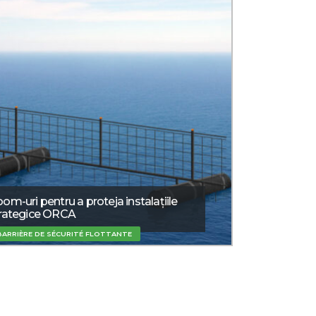
om-uri pentru a proteja instalațiile
rategice ORCA
BARRIÈRE DE SÉCURITÉ FLOTTANTE