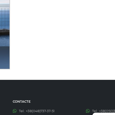
CONTACTE
Tel.:
+38(048)737-37-51
Tel.:
+38(050)