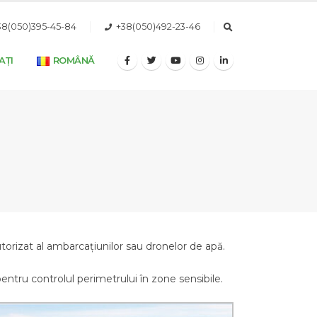
38(050)395-45-84
+38(050)492-23-46
AȚI
ROMÂNĂ
utorizat al ambarcațiunilor sau dronelor de apă.
entru controlul perimetrului în zone sensibile.