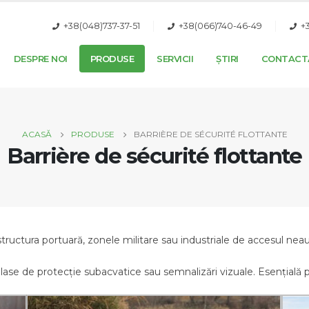
+38(048)737-37-51
+38(066)740-46-49
+
DESPRE NOI
PRODUSE
SERVICII
ȘTIRI
CONTACT
ACASĂ
PRODUSE
BARRIÈRE DE SÉCURITÉ FLOTTANTE
Barrière de sécurité flottante
structura portuară, zonele militare sau industriale de accesul nea
lase de protecție subacvatice sau semnalizări vizuale. Esențială p