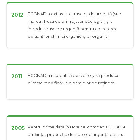
ECONAD a extins lista truselor de urgență (sub
2012
marca „Trusa de prim ajutor ecologic”) și a
introdus truse de urgență pentru colectarea
poluanților chimici organici și anorganici.
ECONAD a început să dezvolte și să producă
2011
diverse modificări ale barajelor de reținere.
Pentru prima dată în Ucraina, compania ECONAD
2005
a înființat producția de truse de urgență pentru