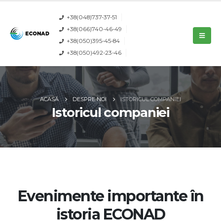
+38(048)737-37-51
+38(066)740-46-49
+38(050)395-45-84
+38(050)492-23-46
ACASĂ
DESPRE NOI
ISTORICUL COMPANIEI
Istoricul companiei
Evenimente importante în
istoria ECONAD