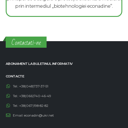
prin intermediul „biotehnologiei econadine”.
Contactati-ne
ABONAMENT LA BULETINUL INFORMATIV
CONTACTE
Tel.:
+38(048)737-37-51
Tel.:
+38(066)740-46-49
Tel.:
+38(067)198-82-82
Email:
econadin@ukr.net