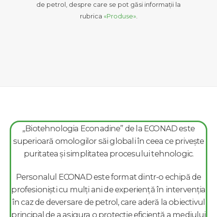
de petrol, despre care se pot găsi informații la
rubrica
«Produse»
.
„Biotehnologia Econadine” de la ECONAD este
superioară omologilor săi globali în ceea ce privește
puritatea și simplitatea procesului tehnologic.
Personalul ECONAD este format dintr-o echipă de
profesioniști cu mulți ani de experiență în intervenția
în caz de deversare de petrol, care aderă la obiectivul
principal de a asigura o protecție eficientă a mediului