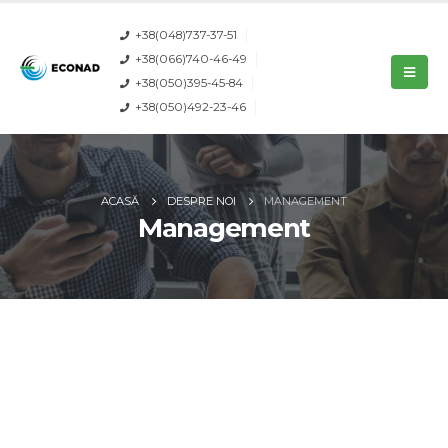
+38(048)737-37-51
+38(066)740-46-49
+38(050)395-45-84
+38(050)492-23-46
ACASĂ
DESPRE NOI
MANAGEMENT
Management