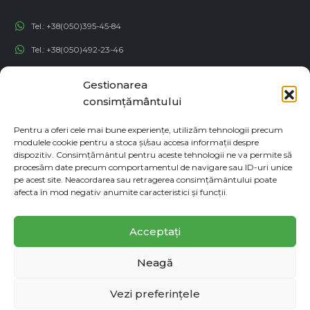
Tel.:
+38(050)395-45-84
Tel.:
+38(050)492-23-46
Tel.:
+38(050)192-82-82
Gestionarea
Email:
contact@econadin.com
consimțământului
Pentru a oferi cele mai bune experiențe, utilizăm tehnologii precum
REȚELE SOCIALE
modulele cookie pentru a stoca și/sau accesa informații despre
dispozitiv. Consimțământul pentru aceste tehnologii ne va permite să
procesăm date precum comportamentul de navigare sau ID-uri unice
pe acest site. Neacordarea sau retragerea consimțământului poate
afecta în mod negativ anumite caracteristici și funcții.
Acceptați
Neagă
© copyright 2026. Toate drepturile rezervate
Vezi preferințele