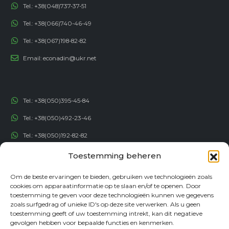
Tel.:
+38(048)737-37-51
Tel.:
+38(066)740-46-49
Tel.:
+38(067)198-82-82
Email:
econadin@ukr.net
Tel.:
+38(050)395-45-84
Tel.:
+38(050)492-23-46
Tel.:
+38(050)192-82-82
Email:
contact@econadin.com
Toestemming beheren
Om de beste ervaringen te bieden, gebruiken we technologieën zoals
SOCIALE NETWERKEN
cookies om apparaatinformatie op te slaan en/of te openen. Door
toestemming te geven voor deze technologieën kunnen we gegevens
zoals surfgedrag of unieke ID's op deze site verwerken. Als u geen
toestemming geeft of uw toestemming intrekt, kan dit negatieve
gevolgen hebben voor bepaalde functies en kenmerken.