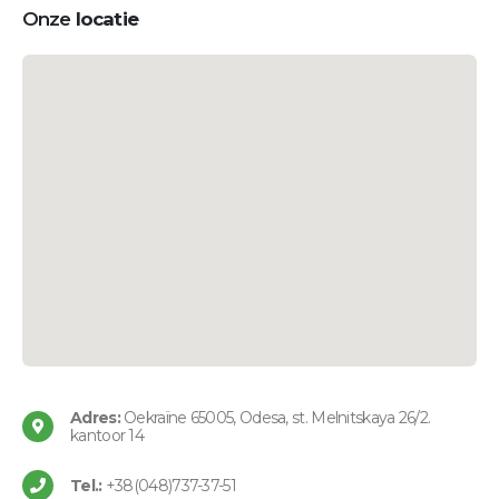
Onze
locatie
Adres:
Oekraïne 65005, Odesa, st. Melnitskaya 26/2.
kantoor 14
Tel.:
+38(048)737-37-51