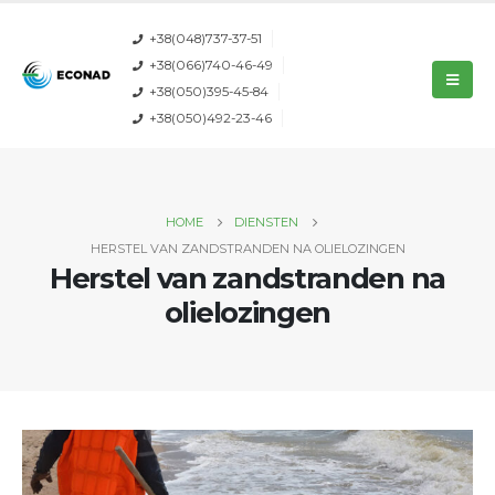
+38(048)737-37-51
+38(066)740-46-49
+38(050)395-45-84
+38(050)492-23-46
HOME
DIENSTEN
HERSTEL VAN ZANDSTRANDEN NA OLIELOZINGEN
Herstel van zandstranden na
olielozingen