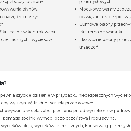
zacji zboczy, ochrony
przemysłowych.
howywania płynów.
Modułowe wanny zabezpi
ia narzędzi, maszyn i
rozwiązania zabezpiecza
h.
Gumowe osłony przeciwro
 Skuteczne w kontrolowaniu i
ekstremalne warunki.
 chemicznych i wycieków
Elastyczne osłony przeci
urządzeń.
ia?
zapewnia szybkie działanie w przypadku niebezpiecznych wyciek
y, aby wytrzymać trudne warunki przemysłowe.
rzechowywaniu w celu zabezpieczenia przed wyciekiem w podróży
 pomaga spełnić wymogi bezpieczeństwa i regulacyjne.
 wycieków oleju, wycieków chemicznych, konserwacji przemysłow