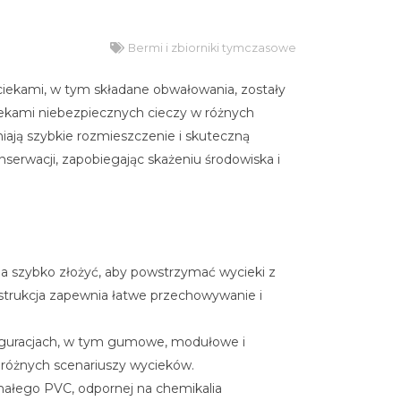
Bermi i zbiorniki tymczasowe
iekami, w tym składane obwałowania, zostały
ekami niebezpiecznych cieczy w różnych
ają szybkie rozmieszczenie i skuteczną
serwacji, zapobiegając skażeniu środowiska i
na szybko złożyć, aby powstrzymać wycieki z
nstrukcja zapewnia łatwe przechowywanie i
iguracjach, w tym gumowe, modułowe i
różnych scenariuszy wycieków.
małego PVC, odpornej na chemikalia