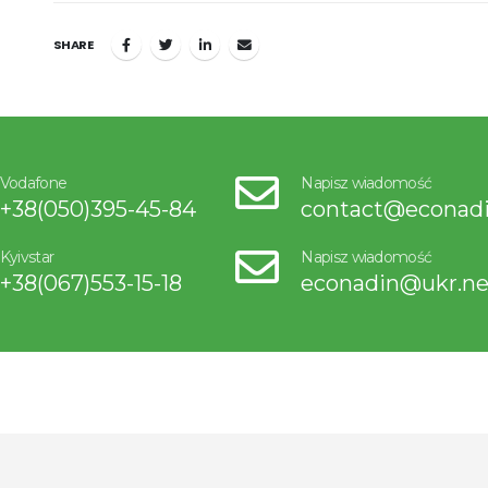
SHARE
Vodafone
Napisz wiadomość
+38(050)395-45-84
contact@econad
Kyivstar
Napisz wiadomość
+38(067)553-15-18
econadin@ukr.ne