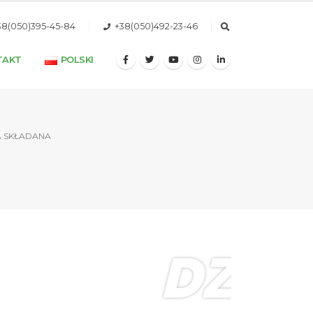
38(050)395-45-84
+38(050)492-23-46
TAKT
POLSKI
 SKŁADANA
DZIE