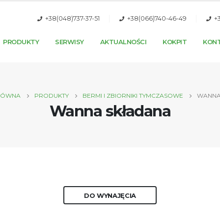
+38(048)737-37-51
+38(066)740-46-49
+
PRODUKTY
SERWISY
AKTUALNOŚCI
KOKPIT
KON
ŁÓWNA
PRODUKTY
BERMI I ZBIORNIKI TYMCZASOWE
WANNA
Wanna składana
DO WYNAJĘCIA