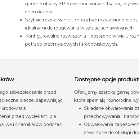
geomembrany XR-5 i wzmocnionych tkanin, aby wyt
chemikaliów.
Szybkie rozstawianie – mogą być rozstawione przez j
idealnymi do reagowania w sytuacjach awaryjnych.
Konfigurowalne rozwiązania – dostępne w wielu roz
potrzeb przemysłowych i środowiskowych.
nkrów
Dostępne opcje produk
ego zabezpieczania przed
Oferujemy szeroką gamę obw
pieczne ciecze, zapewniając
które spełniają różnorodne w
 środowiska.
Składane obwałowania za
zenie przed wyciekami dla
przechowywania i transpo
paliwa i chemikaliów podczas
Obwałowania zabezpiecza
stworzone do obsługi du