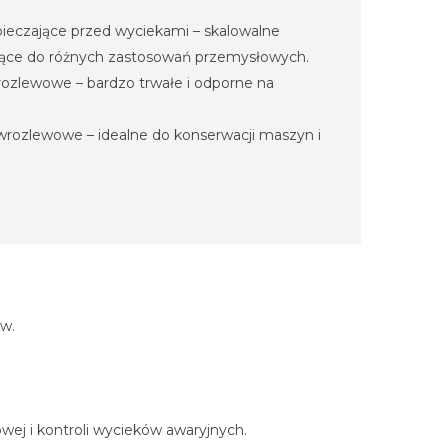
eczające przed wyciekami – skalowalne
jące do różnych zastosowań przemysłowych.
zlewowe – bardzo trwałe i odporne na
wrozlewowe – idealne do konserwacji maszyn i
ów.
.
ej i kontroli wycieków awaryjnych.