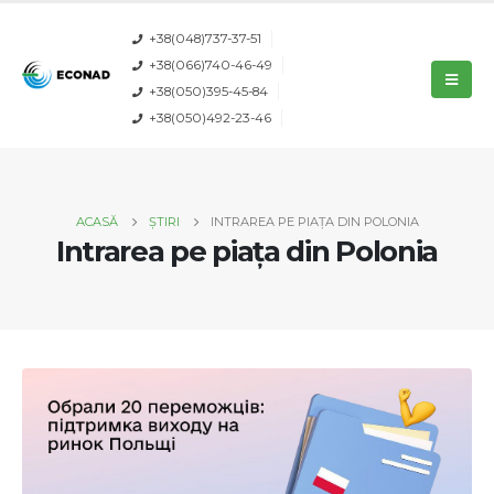
+38(048)737-37-51
+38(066)740-46-49
+38(050)395-45-84
+38(050)492-23-46
ACASĂ
ȘTIRI
INTRAREA PE PIAȚA DIN POLONIA
Intrarea pe piața din Polonia