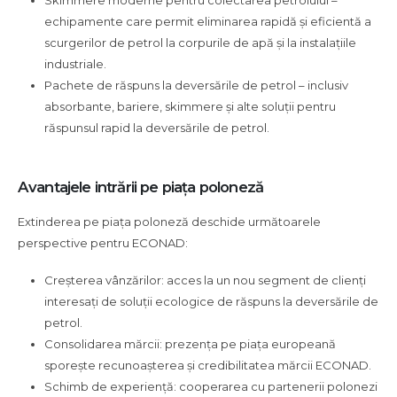
Skimmere moderne pentru colectarea petrolului –
echipamente care permit eliminarea rapidă și eficientă a
scurgerilor de petrol la corpurile de apă și la instalațiile
industriale.
Pachete de răspuns la deversările de petrol – inclusiv
absorbante, bariere, skimmere și alte soluții pentru
răspunsul rapid la deversările de petrol.
Avantajele intrării pe piața poloneză
Extinderea pe piața poloneză deschide următoarele
perspective pentru ECONAD:
Creșterea vânzărilor: acces la un nou segment de clienți
interesați de soluții ecologice de răspuns la deversările de
petrol.
Consolidarea mărcii: prezența pe piața europeană
sporește recunoașterea și credibilitatea mărcii ECONAD.
Schimb de experiență: cooperarea cu partenerii polonezi