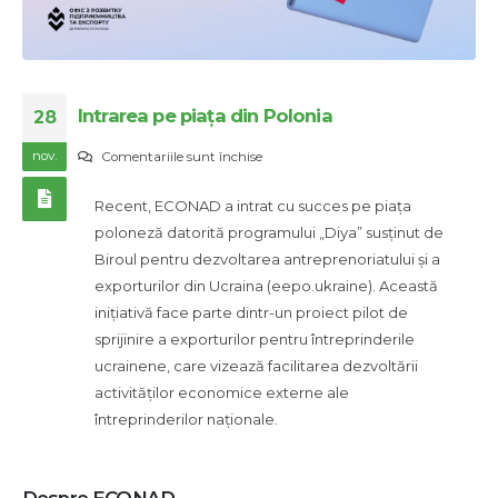
Intrarea pe piața din Polonia
28
nov.
pentru
Comentariile sunt închise
Intrarea
Recent, ECONAD a intrat cu succes pe piața
pe
poloneză datorită programului „Diya” susținut de
piața
Biroul pentru dezvoltarea antreprenoriatului și a
din
exporturilor din Ucraina (eepo.ukraine). Această
Polonia
inițiativă face parte dintr-un proiect pilot de
sprijinire a exporturilor pentru întreprinderile
ucrainene, care vizează facilitarea dezvoltării
activităților economice externe ale
întreprinderilor naționale.
Despre ECONAD