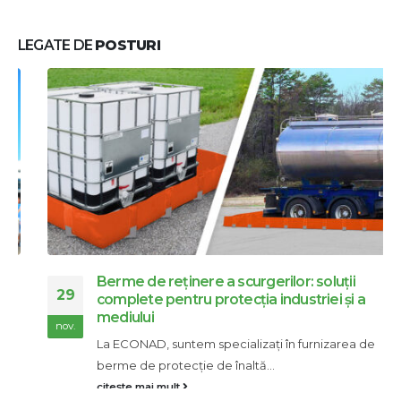
LEGATE DE
POSTURI
Berme de reținere a scurgerilor: soluții
29
complete pentru protecția industriei și a
mediului
nov.
La ECONAD, suntem specializați în furnizarea de
berme de protecție de înaltă...
citește mai mult