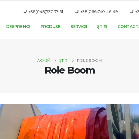
+38(048)737-37-51
+38(066)740-46-49
+
DESPRE NOI
PRODUSE
SERVICII
ȘTIRI
CONTACT
ACASĂ
ȘTIRI
ROLE BOOM
Role Boom