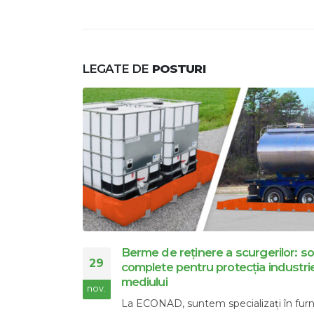
LEGATE DE
POSTURI
soluții
Econad este povestea noastră
28
iei și a
ECONAD a fost înființată în 1991. În 200
nov.
ECONAD a luat parte la...
urnizarea de
citește mai mult