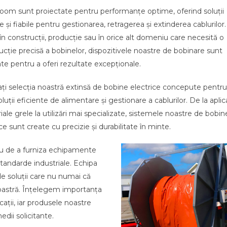
oom sunt proiectate pentru performanțe optime, oferind soluții
 și fiabile pentru gestionarea, retragerea și extinderea cablurilor.
i în construcții, producție sau în orice alt domeniu care necesită o
ucție precisă a bobinelor, dispozitivele noastre de bobinare sunt
te pentru a oferi rezultate excepționale.
ați selecția noastră extinsă de bobine electrice concepute pentru
oluții eficiente de alimentare și gestionare a cablurilor. De la aplica
iale grele la utilizări mai specializate, sistemele noastre de bobin
ce sunt create cu precizie și durabilitate în minte.
u de a furniza echipamente
tandarde industriale. Echipa
e soluții care nu numai că
oastră. Înțelegem importanța
icații, iar produsele noastre
dii solicitante.