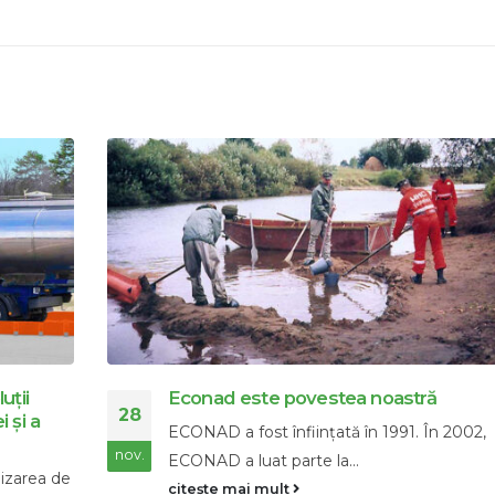
Atunci de ce se numește petrolul aur
21
negru?
2,
Petrolul are cu siguranță asemănări cu met
nov.
prețios, chiar dacă petrolul este...