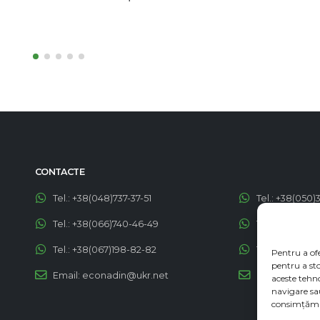
citește mai mult
CONTACTE
Tel.:
+38(048)737-37-51
Tel.:
+38(050)
Tel.:
+38(066)740-46-49
Tel.:
+38(050)
Tel.:
+38(067)198-82-82
Tel.:
+38(050)1
Pentru a of
Email:
econadin@ukr.net
Email:
contac
pentru a st
aceste tehn
navigare sa
consimțămân