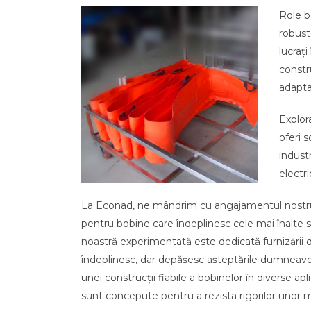
Role b
robuste
lucraț
constr
adapta
Explor
oferi s
industr
electri
La Econad, ne mândrim cu angajamentul nostr
pentru bobine care îndeplinesc cele mai înalte s
noastră experimentată este dedicată furnizării d
îndeplinesc, dar depășesc așteptările dumneav
unei construcții fiabile a bobinelor în diverse apl
sunt concepute pentru a rezista rigorilor unor me