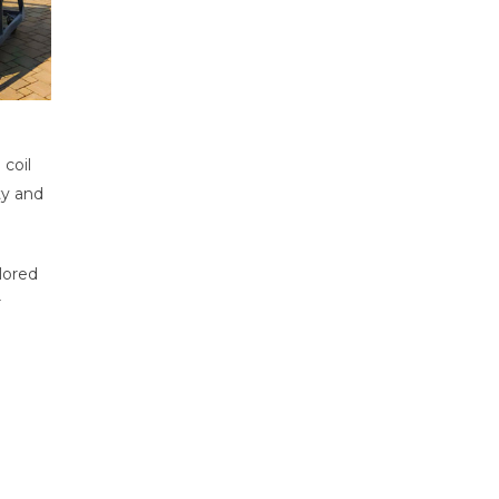
 coil
ty and
lored
r