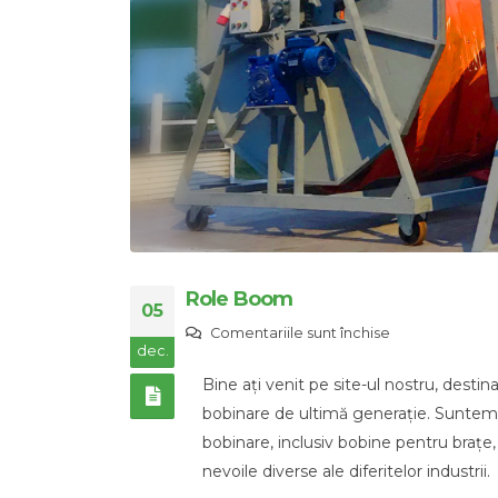
Role Boom
05
pentru
Comentariile sunt închise
dec.
Role
Bine ați venit pe site-ul nostru, destin
Boom
bobinare de ultimă generație. Suntem
bobinare, inclusiv bobine pentru brațe
nevoile diverse ale diferitelor industrii.