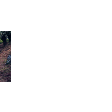
Aruncarea în aer a unei platforme petrol
09
Deepwater Horizon
alul
Explozia platformei petroliere Deepwater
nov.
Horizon s-a produs la 20 aprilie 2010 la...