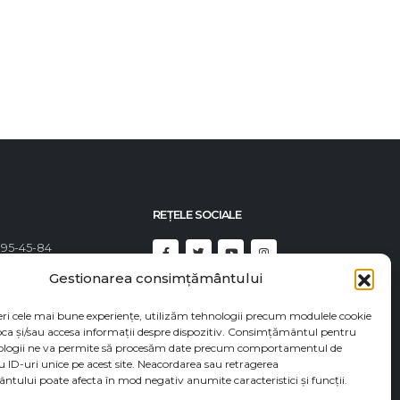
citește mai mult
REȚELE SOCIALE
395-45-84
492-23-46
Gestionarea consimțământului
92-82-82
eri cele mai bune experiențe, utilizăm tehnologii precum modulele cookie
t@econadin.com
oca și/sau accesa informații despre dispozitiv. Consimțământul pentru
ologii ne va permite să procesăm date precum comportamentul de
u ID-uri unice pe acest site. Neacordarea sau retragerea
tului poate afecta în mod negativ anumite caracteristici și funcții.