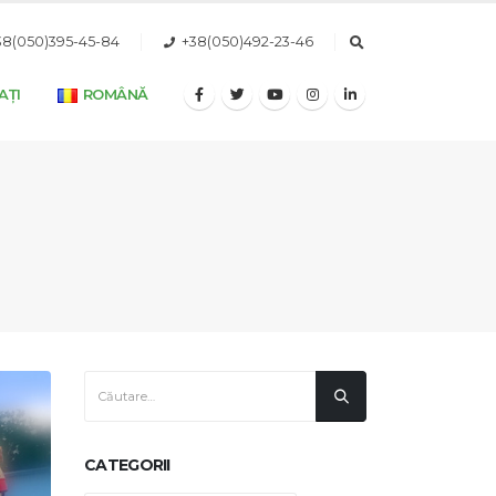
38(050)395-45-84
+38(050)492-23-46
AȚI
ROMÂNĂ
CATEGORII