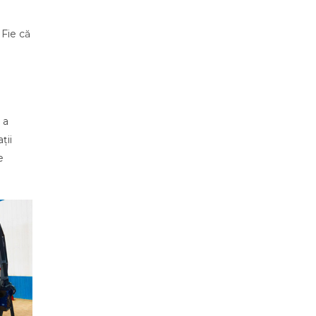
 Fie că
 a
ții
e