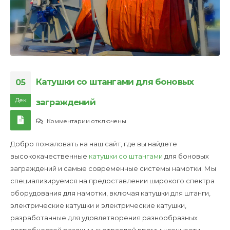
Катушки со штангами для боновых
05
Дек
заграждений
к
Комментарии
отключены
записи
Добро пожаловать на наш сайт, где вы найдете
Катушки
высококачественные
катушки со штангами
для боновых
со
заграждений и самые современные системы намотки. Мы
штангами
специализируемся на предоставлении широкого спектра
для
оборудования для намотки, включая катушки для штанги,
боновых
электрические катушки и электрические катушки,
заграждений
разработанные для удовлетворения разнообразных