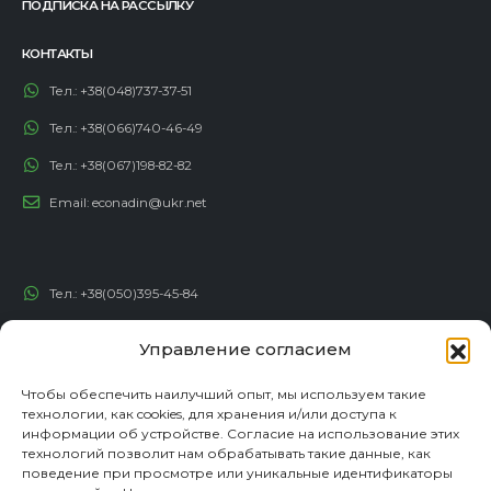
ПОДПИСКА НА РАССЫЛКУ
КОНТАКТЫ
Тел.:
+38(048)737-37-51
Тел.:
+38(066)740-46-49
Тел.:
+38(067)198-82-82
Email:
econadin@ukr.net
Тел.:
+38(050)395-45-84
Тел.:
+38(050)492-23-46
Управление согласием
Тел.:
+38(050)192-82-82
Чтобы обеспечить наилучший опыт, мы используем такие
Email:
contact@econadin.com
технологии, как cookies, для хранения и/или доступа к
информации об устройстве. Согласие на использование этих
технологий позволит нам обрабатывать такие данные, как
СОЦИАЛЬНЫЕ СЕТИ
поведение при просмотре или уникальные идентификаторы