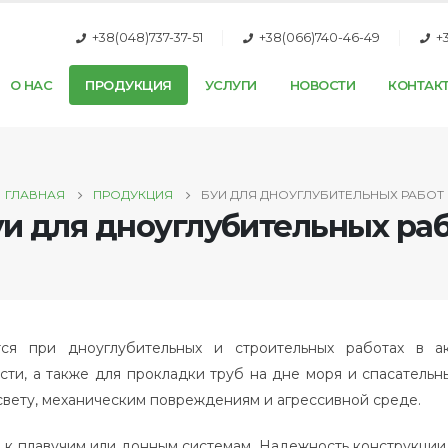
+38(048)737-37-51
+38(066)740-46-49
+
О НАС
ПРОДУКЦИЯ
УСЛУГИ
НОВОСТИ
КОНТАК
ГЛАВНАЯ
ПРОДУКЦИЯ
БУИ ДЛЯ ДНОУГЛУБИТЕЛЬНЫХ РАБОТ
и для дноуглубительных ра
ся при дноуглубительных и строительных работах в а
ти, а также для прокладки труб на дне моря и спасательн
 свету, механическим повреждениям и агрессивной среде.
 к плавучим или донным системам. Надежность конструкции