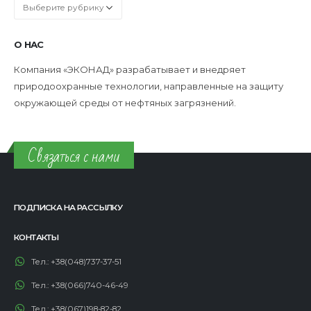
Рубрики
О НАС
Компания «ЭКОНАД» разрабатывает и внедряет
природоохранные технологии, направленные на защиту
окружающей среды от нефтяных загрязнений.
Связаться с нами
ПОДПИСКА НА РАССЫЛКУ
КОНТАКТЫ
Тел.:
+38(048)737-37-51
Тел.:
+38(066)740-46-49