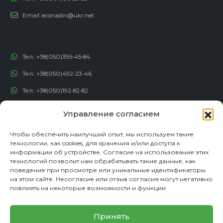
Тел.:
+38(067)198-82-82
Email:
econadin@ukr.net
Тел.:
+38(050)395-45-84
Тел.:
+38(050)492-23-46
Тел.:
+38(050)192-82-82
Email:
contact@econadin.com
Управление согласием
СОЦИАЛЬНЫЕ СЕТИ
Чтобы обеспечить наилучший опыт, мы используем такие
технологии, как cookies, для хранения и/или доступа к
информации об устройстве. Согласие на использование этих
технологий позволит нам обрабатывать такие данные, как
поведение при просмотре или уникальные идентификаторы
на этом сайте. Несогласие или отзыв согласия могут негативно
повлиять на некоторые возможности и функции.
Принять