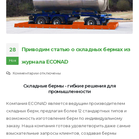
Приводим статью о складных бермах из
28
Ноя
журнала ECONAD
к
Комментарии
отключены
записи
Складные бермы - гибкие решения для
Приводим
промышленности
статью
о
Компания ECONAD является ведущим производителем
складных
складных берм, предлагая более 12 стандартных типов и
бермах
возможность изготовления берм по индивидуальному
из
заказу. Наша компания готова удовлетворить даже самые
журнала
взыскательные запросы клиентов, создавая бермы