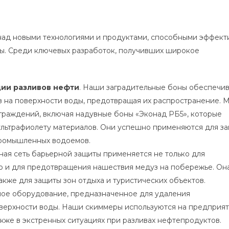
ад новыми технологиями и продуктами, способными эффект
ы. Среди ключевых разработок, получивших широкое
ции разливов нефти
. Наши заградительные боны обеспечи
на поверхности воды, предотвращая их распространение. 
граждений, включая надувные боны «Эконад РБ5», которые
 ультрафиолету материалов. Они успешно применяются для з
 промышленных водоемов.
нная сеть барьерной защиты применяется не только для
о и для предотвращения нашествия медуз на побережье. Он
также для защиты зон отдыха и туристических объектов.
ное оборудование, предназначенное для удаления
верхности воды. Наши скиммеры используются на предприят
кже в экстренных ситуациях при разливах нефтепродуктов.