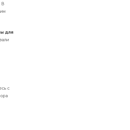
 В
шим
ры для
вали
есь с
бора