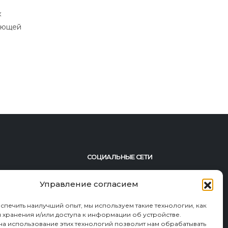
24
эгидой
Бойан Слат, 20-летний изобретатель из
Ноя
Нидерландов, разработал инновационную
систему очистки океанов от...
читать далее
СОЦИАЛЬНЫЕ СЕТИ
395-45-84
Управление согласием
492-23-46
спечить наилучший опыт, мы используем такие технологии, как
192-82-82
ля хранения и/или доступа к информации об устройстве.
на использование этих технологий позволит нам обрабатывать