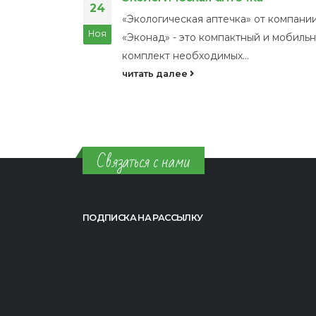
09
нии
Разлившаяся нефть зачастую приводи
Ноя
льный
колоссальным последствиям для ок
среды, как к...
читать далее
Связаться с нами
ПОДПИСКА НА РАССЫЛКУ