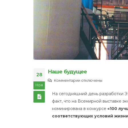
Наше будущее
28
к
Комментарии
отключены
Ноя
записи
На сегодняшний день разработки Э
Наше
факт, что на Всемирной выставке э
будущее
номинирована в конкурсе
«100 луч
соответствующих условий жизни