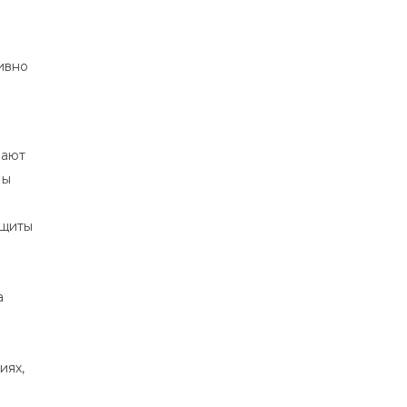
ивно
вают
Мы
ащиты
а
иях,