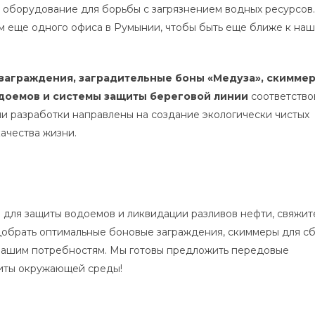
е оборудование для борьбы с загрязнением водных ресурсов.
м еще одного офиса в Румынии, чтобы быть еще ближе к на
заграждения, заградительные боны «Медуза», скимме
одоемов и системы защиты береговой линии
соответство
ши разработки направлены на создание экологически чистых
ачества жизни.
для защиты водоемов и ликвидации разливов нефти, свяжит
обрать оптимальные боновые заграждения, скиммеры для с
вашим потребностям. Мы готовы предложить передовые
щиты окружающей среды!