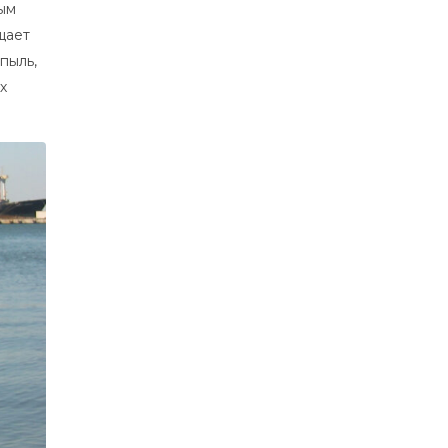
ным
щает
пыль,
х