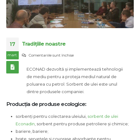
Tradițiile noastre
17
mart.
pentru
Comentariile sunt închise
Tradițiile
ECONAD dezvoltă și implementează tehnologii
noastre
de mediu pentru a proteja mediul natural de
poluarea cu petrol. Sorbent de ulei este unul
dintre produsele companiei.
Producția de produse ecologice:
sorbenți pentru colectarea uleiului,
sorbent de ulei
Econadin
, sorbent pentru produse petroliere și chimice;
bariere, bariere;
brate, șervețele și covorașe absorbante pentru