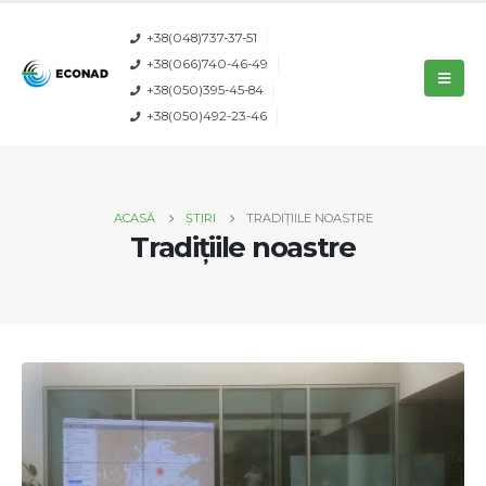
+38(048)737-37-51
+38(066)740-46-49
+38(050)395-45-84
+38(050)492-23-46
ACASĂ
ȘTIRI
TRADIȚIILE NOASTRE
Tradițiile noastre