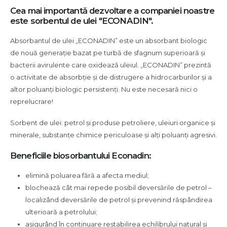
Cea mai importantă dezvoltare a companiei noastre
este sorbentul de ulei "ECONADIN".
Absorbantul de ulei „ECONADIN” este un absorbant biologic
de nouă generație bazat pe turbă de sfagnum superioară și
bacterii avirulente care oxidează uleiul. „ECONADIN” prezintă
o activitate de absorbție și de distrugere a hidrocarburilor și a
altor poluanți biologic persistenți. Nu este necesară nici o
reprelucrare!
Sorbent de ulei: petrol și produse petroliere, uleiuri organice și
minerale, substanțe chimice periculoase și alți poluanți agresivi.
Beneficiile biosorbantului Econadin:
elimină poluarea fără a afecta mediul;
blochează cât mai repede posibil deversările de petrol –
localizând deversările de petrol și prevenind răspândirea
ulterioară a petrolului;
asigurând în continuare restabilirea echilibrului natural și