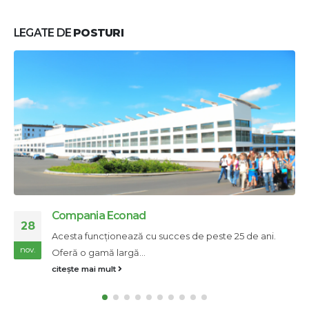
LEGATE DE
POSTURI
Platforme petroliere majore pe apă
23
La 240 km în largul coastei Louisianei, în Golful Mexic,
nov.
unde marea...
citește mai mult