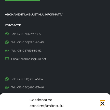
ABONAMENT LA BULETINUL INFORMATIV
CONTACTE
Tel.:
+38(048)737-37-51
Tel.:
+38(066)740-46-49
Tel.:
+38(067)198-82-82
Email:
econadin@ukr.net
Tel.:
+38(050)395-45-84
Tel.:
+38(050)492-23-46
Tel.:
+38(050)192-82-82
Gestionarea
Email:
contact@econadin.com
consimțământului