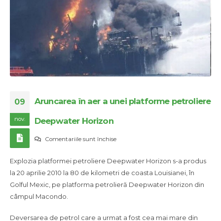
Aruncarea în aer a unei platforme petroliere
09
nov.
Deepwater Horizon
pentru
Comentariile sunt închise
Aruncarea
Explozia platformei petroliere Deepwater Horizon s-a produs
în
la 20 aprilie 2010 la 80 de kilometri de coasta Louisianei, în
aer
Golful Mexic, pe platforma petrolieră Deepwater Horizon din
a
câmpul Macondo.
unei
platforme
Deversarea de petrol care a urmat a fost cea mai mare din