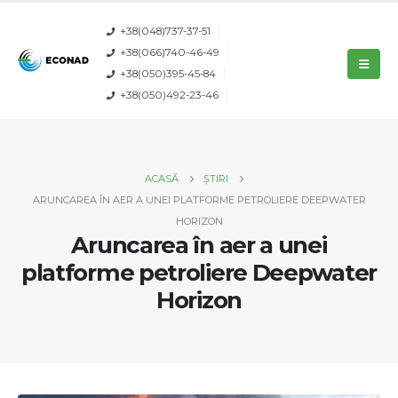
+38(048)737-37-51
+38(066)740-46-49
+38(050)395-45-84
+38(050)492-23-46
ACASĂ
ȘTIRI
ARUNCAREA ÎN AER A UNEI PLATFORME PETROLIERE DEEPWATER
HORIZON
Aruncarea în aer a unei
platforme petroliere Deepwater
Horizon