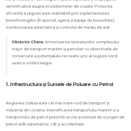
protecția
semnificativă asupra ecosistemelor de coastă. Protecția
activă
eficientă a regiunii este realizabilă prin implementarea
a
biotehnologiilor (în special, agenți și baraje de biosorbție),
mediului
monitorizarea sistematică și controlul de mediu de stat.
natural
împotriva
Obiectiv Cheie:
Armonizarea operațiunilor complexului
poluării
major de transport maritim și petrolier cu obiectivele de
cu
conservare a potențialului recreativ unic al regiunii nord-
petrol
vestice a Mării Negre.
în
regiunea
Odesa
1. Infrastructura și Sursele de Poluare cu Petrol
Regiunea Odesa este cel mai mare nod de transport și
industrial din Ucraina. Intensificarea transportului maritim și a
transportului de petrol prezintă un risc potențial de scurgeri de
petrol atât sistematice, cât și accidentale.