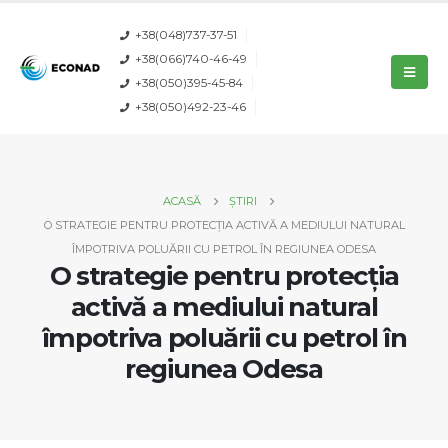
+38(048)737-37-51
+38(066)740-46-49
+38(050)395-45-84
+38(050)492-23-46
ACASĂ
ȘTIRI
O STRATEGIE PENTRU PROTECȚIA ACTIVĂ A MEDIULUI NATURAL
ÎMPOTRIVA POLUĂRII CU PETROL ÎN REGIUNEA ODESA
O strategie pentru protecția
activă a mediului natural
împotriva poluării cu petrol în
regiunea Odesa