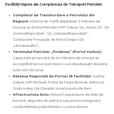
Facilități Majore ale Complexului de Transport Petrolier
Complexul de Transbordare a Petrolului din
Regiune:
Volumul de marfă depășește 3 milioane de
tone pe an (Portul Petrolier MTP Odesa, SA „Sintez Oil”, SA
„Eximnefteprodukt”, SA „Odessnefteprodukt”,
Conductele Principale de Petrol Dnipro SA
„Ukrtransnafta”).
Terminalul Petrolier „Pivdenny” (Portul Yuzhny):
Capacitate proiectată de 40 milioane de tone pe an
(acceptând tancuri petroliere cu un deadweight de până
la 80.000 de tone).
Rețeaua Regională de Porturi (8 facilități):
Yuzhny,
Odesa, MTP Illichivsk, Portul de Pește Illichivsk, Bilhorod-
Dnistrovskyi, Ust-Dunaisk, Izmail și porturile Reni.
Infrastructura Auto:
Rețea în expansiune de stații de
benzină, depozite de petrol și rute pentru transportul
combustibilului și lubrifianților cu autocisterne.