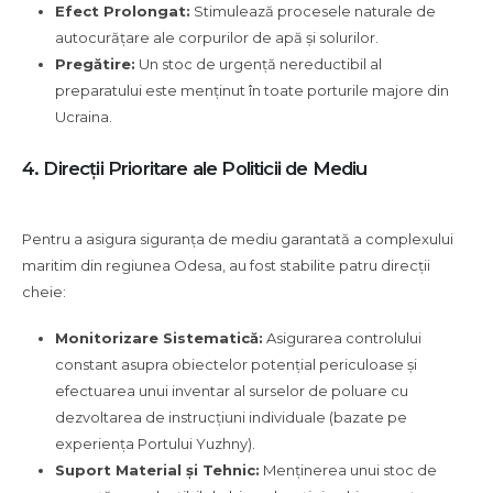
Efect Prolongat:
Stimulează procesele naturale de
autocurățare ale corpurilor de apă și solurilor.
Pregătire:
Un stoc de urgență nereductibil al
preparatului este menținut în toate porturile majore din
Ucraina.
4. Direcții Prioritare ale Politicii de Mediu
Pentru a asigura siguranța de mediu garantată a complexului
maritim din regiunea Odesa, au fost stabilite patru direcții
cheie:
Monitorizare Sistematică:
Asigurarea controlului
constant asupra obiectelor potențial periculoase și
efectuarea unui inventar al surselor de poluare cu
dezvoltarea de instrucțiuni individuale (bazate pe
experiența Portului Yuzhny).
Suport Material și Tehnic:
Menținerea unui stoc de