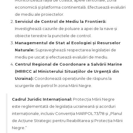
Monitorizează fâșia de coastă, apele teritoriale, zona
economică și platforma continentală. Efectuează evaluări
de mediu ale proiectelor.
Serviciul de Control de Mediu la Frontieră:
Investighează cazurile de poluare a apei de la nave și
obiecte terestre la punctele de control.
Managementul de Stat al Ecologiei și Resurselor
Naturale:
Supraveghează respectarea legislației de
mediu pe uscat și efectuează evaluări de mediu.
Centrul Regional de Coordonare a Salvării Marine
(MRRCC al Ministerului Situațiilor de Urgență din
Ucraina):
Coordonează operațiunile de răspuns la
scurgerile de petrol în zona Mării Negre.
Cadrul Juridic Internațional:
Protecția Mării Negre
este reglementată de legislația ucraineană și acorduri
internaționale, inclusiv Convenția MARPOL 73/78 și „Planul
de Acțiune Strategic pentru Reabilitarea și Protecția Mării
Negre.”