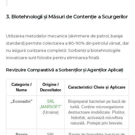
3. Biotehnologii și Măsuri de Contenție a Scurgerilor
Utilizarea metodelor mecanice (skimmere de petrol, baraje
standard) permite colectarea a 80–90% din petrolul vărsat, dar
nu asigură curățarea completă. Sorbenții și biotehnologiile
inovatoare sunt folosite pentru eliminarea finală.
Revizuire Comparativă a Sorbenților și Agenților Aplicați
Categorie /
Origine /
Caracteristici Cheie și Aplicare
Nume
Dezvoltator
„Econadin”
SRL
Biopreparat bacterian pe bază de
„MARSOFT”
turbă. Conține microorganisme
(Ucraina)
destructoare imobilizate. Plutitor,
hidrofob, activează microflora
naturală. Protejat prin brevete.
Baraje
SRL
Baraje de biosorbție (secțiuni de