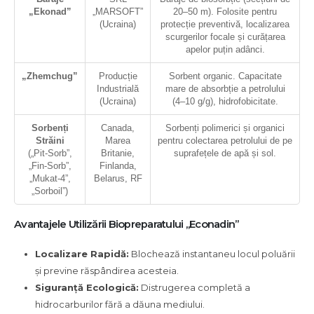
„Ekonad”
„MARSOFT”
20–50 m). Folosite pentru
(Ucraina)
protecție preventivă, localizarea
scurgerilor focale și curățarea
apelor puțin adânci.
„Zhemchug”
Producție
Sorbent organic. Capacitate
Industrială
mare de absorbție a petrolului
(Ucraina)
(4–10 g/g), hidrofobicitate.
Sorbenți
Canada,
Sorbenți polimerici și organici
Străini
Marea
pentru colectarea petrolului de pe
(„Pit-Sorb”,
Britanie,
suprafețele de apă și sol.
„Fin-Sorb”,
Finlanda,
„Mukat-4”,
Belarus, RF
„Sorboil”)
Avantajele Utilizării Biopreparatului „Econadin”
Localizare Rapidă:
Blochează instantaneu locul poluării
și previne răspândirea acesteia.
Siguranță Ecologică:
Distrugerea completă a
hidrocarburilor fără a dăuna mediului.