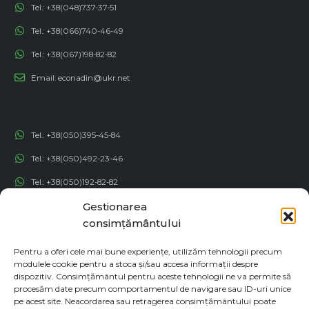
Tel.:
+38(048)737-37-51
Tel.:
+38(066)740-46-49
Tel.:
+38(067)198-82-82
Email:
econadin@ukr.net
Tel.:
+38(050)395-45-84
Tel.:
+38(050)492-23-46
Tel.:
+38(050)192-82-82
Gestionarea
Email:
contact@econadin.com
consimțământului
REȚELE SOCIALE
Pentru a oferi cele mai bune experiențe, utilizăm tehnologii precum
modulele cookie pentru a stoca și/sau accesa informații despre
dispozitiv. Consimțământul pentru aceste tehnologii ne va permite să
procesăm date precum comportamentul de navigare sau ID-uri unice
pe acest site. Neacordarea sau retragerea consimțământului poate