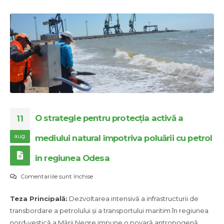
O strategie pentru protecția activă a
11
aug.
mediului natural împotriva poluării cu petrol
în regiunea Odesa
pentru
Comentariile sunt închise
O
Teza Principală:
Dezvoltarea intensivă a infrastructurii de
strategie
transbordare a petrolului și a transportului maritim în regiunea
pentru
nord-vestică a Mării Negre impune o povară antropogenă