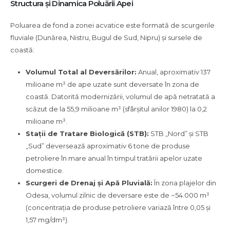
Structura și Dinamica Poluării Apei
Poluarea de fond a zonei acvatice este formată de scurgerile
fluviale (Dunărea, Nistru, Bugul de Sud, Nipru) și sursele de
coastă:
Volumul Total al Deversărilor:
Anual, aproximativ 137
milioane m³ de ape uzate sunt deversate în zona de
coastă. Datorită modernizării, volumul de apă netratată a
scăzut de la 55,9 milioane m³ (sfârșitul anilor 1980) la 0,2
milioane m³.
Stații de Tratare Biologică (STB):
STB „Nord” și STB
„Sud” deversează aproximativ 6 tone de produse
petroliere în mare anual în timpul tratării apelor uzate
domestice.
Scurgeri de Drenaj și Apă Pluvială:
În zona plajelor din
Odesa, volumul zilnic de deversare este de ~54.000 m³
(concentrația de produse petroliere variază între 0,05 și
1,57 mg/dm³).