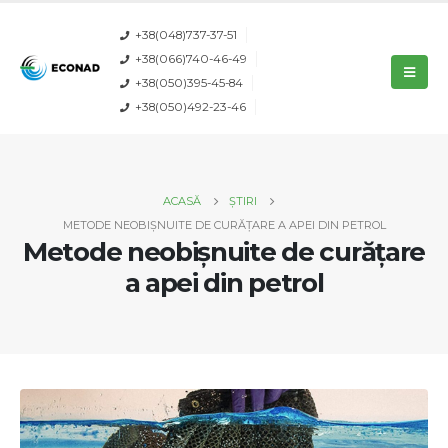
+38(048)737-37-51
+38(066)740-46-49
+38(050)395-45-84
+38(050)492-23-46
ACASĂ
ȘTIRI
METODE NEOBIȘNUITE DE CURĂȚARE A APEI DIN PETROL
Metode neobișnuite de curățare
a apei din petrol