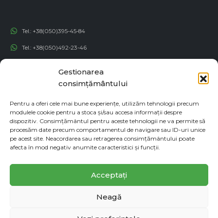
Tel.:
+38(050)395-45-84
Tel.:
+38(050)492-23-46
Tel.:
+38(050)192-82-82
Gestionarea
Email:
contact@econadin.com
consimțământului
Pentru a oferi cele mai bune experiențe, utilizăm tehnologii precum
REȚELE SOCIALE
modulele cookie pentru a stoca și/sau accesa informații despre
dispozitiv. Consimțământul pentru aceste tehnologii ne va permite să
procesăm date precum comportamentul de navigare sau ID-uri unice
pe acest site. Neacordarea sau retragerea consimțământului poate
afecta în mod negativ anumite caracteristici și funcții.
Acceptați
Neagă
© copyright 2026. Toate drepturile rezervate