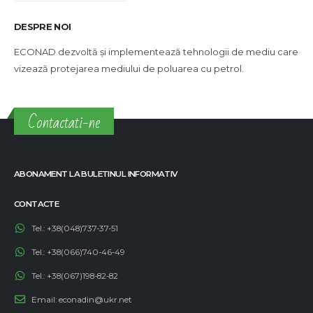
DESPRE NOI
ECONAD dezvoltă și implementează tehnologii de mediu care
vizează protejarea mediului de poluarea cu petrol.
Contactati-ne
ABONAMENT LA BULETINUL INFORMATIV
CONTACTE
Tel.:
+38(048)737-37-51
Tel.:
+38(066)740-46-49
Tel.:
+38(067)198-82-82
Email:
econadin@ukr.net