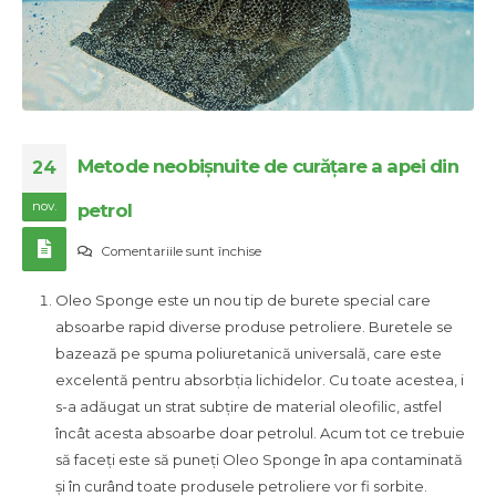
Metode neobișnuite de curățare a apei din
24
nov.
petrol
pentru
Comentariile sunt închise
Metode
Oleo Sponge este un nou tip de burete special care
neobișnuite
absoarbe rapid diverse produse petroliere. Buretele se
de
bazează pe spuma poliuretanică universală, care este
curățare
excelentă pentru absorbția lichidelor. Cu toate acestea, i
a
s-a adăugat un strat subțire de material oleofilic, astfel
apei
încât acesta absoarbe doar petrolul. Acum tot ce trebuie
din
să faceți este să puneți Oleo Sponge în apa contaminată
petrol
și în curând toate produsele petroliere vor fi sorbite.