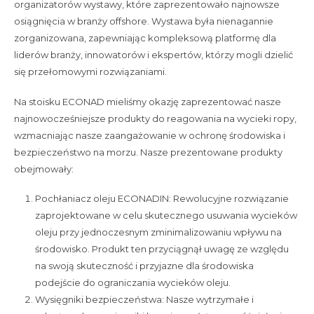
organizatorów wystawy, które zaprezentowało najnowsze
ECONAD
osiągnięcia w branży offshore. Wystawa była nienagannie
na
zorganizowana, zapewniając kompleksową platformę dla
wystawie
liderów branży, innowatorów i ekspertów, którzy mogli dzielić
OFFSHORE
się przełomowymi rozwiązaniami.
ENERGY
Na stoisku ECONAD mieliśmy okazję zaprezentować nasze
najnowocześniejsze produkty do reagowania na wycieki ropy,
wzmacniając nasze zaangażowanie w ochronę środowiska i
bezpieczeństwo na morzu. Nasze prezentowane produkty
obejmowały:
Pochłaniacz oleju ECONADIN: Rewolucyjne rozwiązanie
zaprojektowane w celu skutecznego usuwania wycieków
oleju przy jednoczesnym zminimalizowaniu wpływu na
środowisko. Produkt ten przyciągnął uwagę ze względu
na swoją skuteczność i przyjazne dla środowiska
podejście do ograniczania wycieków oleju.
Wysięgniki bezpieczeństwa: Nasze wytrzymałe i