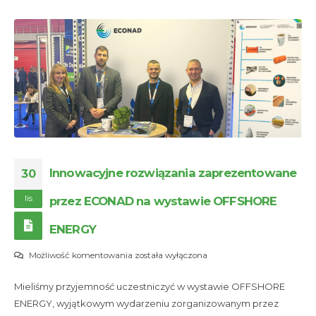
Innowacyjne rozwiązania zaprezentowane
30
lis
przez ECONAD na wystawie OFFSHORE
ENERGY
Innowacyjne
Możliwość komentowania
została wyłączona
rozwiązania
Mieliśmy przyjemność uczestniczyć w wystawie OFFSHORE
zaprezentowane
ENERGY, wyjątkowym wydarzeniu zorganizowanym przez
przez