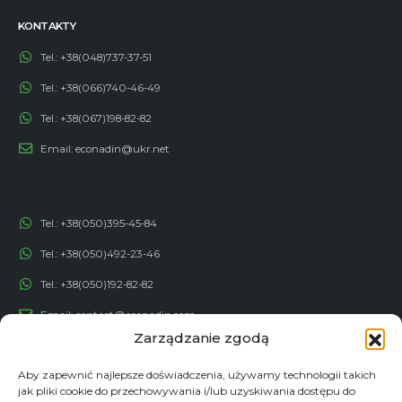
KONTAKTY
Tel.:
+38(048)737-37-51
Tel.:
+38(066)740-46-49
Tel.:
+38(067)198-82-82
Email:
econadin@ukr.net
Tel.:
+38(050)395-45-84
Tel.:
+38(050)492-23-46
Tel.:
+38(050)192-82-82
Email:
contact@econadin.com
Zarządzanie zgodą
SIECI SPOŁECZNOŚCIOWE
Aby zapewnić najlepsze doświadczenia, używamy technologii takich
jak pliki cookie do przechowywania i/lub uzyskiwania dostępu do