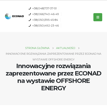
+38(048)737-37-51
+38(066)740-46-49
+38(050)395-45-84
+38(050)492-23-46
STRONA GŁÓWNA
AKTUALNOŚCI
INNOWACYJNE ROZWIĄZANIA ZAPREZENTOWANE PRZEZ ECONAD NA
WYSTAWIE OFFSHORE ENERGY
Innowacyjne rozwiązania
zaprezentowane przez ECONAD
na wystawie OFFSHORE
ENERGY