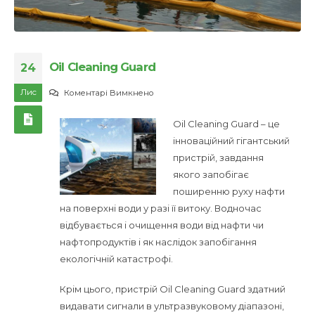
Oil Cleaning Guard
24
Лис
до
Коментарі Вимкнено
Oil
Oil Cleaning Guard – це
Cleaning
інноваційний гігантський
Guard
пристрій, завдання
якого запобігає
поширенню руху нафти
на поверхні води у разі її витоку. Водночас
відбувається і очищення води від нафти чи
нафтопродуктів і як наслідок запобігання
екологічній катастрофі.
Крім цього, пристрій Oil Cleaning Guard здатний
видавати сигнали в ультразвуковому діапазоні,