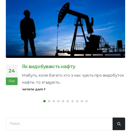
Як видобувають нафту
24
Мабуть, коли багато хто з нас чують про видобуток
Лис
нафти, то згадують...
читати далі