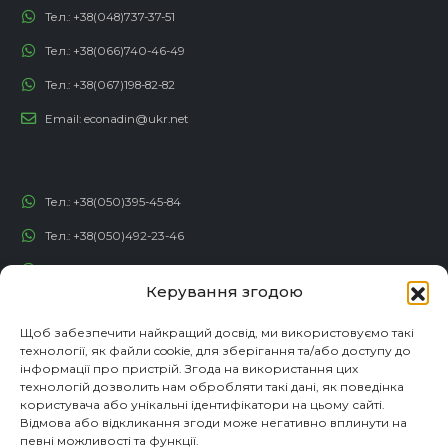
Тел.:
+38(048)737-37-51
Тел.:
+38(066)740-46-49
Тел.:
+38(067)198-82-82
Email:
econadin@ukr.net
Тел.:
+38(050)395-45-84
Тел.:
+38(050)492-23-46
Тел.:
+38(050)192-82-82
Керування згодою
Email:
contact@econadin.com
Щоб забезпечити найкращий досвід, ми використовуємо такі
технології, як файли cookie, для зберігання та/або доступу до
СОЦІАЛЬНІ МЕРЕЖІ
інформації про пристрій. Згода на використання цих
технологій дозволить нам обробляти такі дані, як поведінка
користувача або унікальні ідентифікатори на цьому сайті.
Відмова або відкликання згоди може негативно вплинути на
певні можливості та функції.