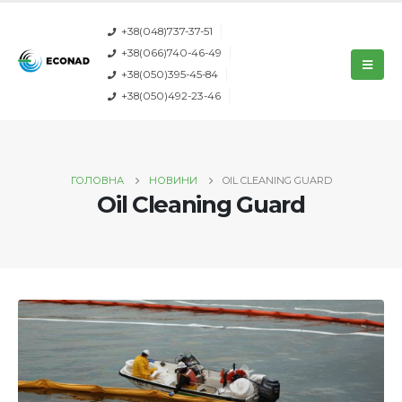
+38(048)737-37-51
+38(066)740-46-49
+38(050)395-45-84
+38(050)492-23-46
ГОЛОВНА
НОВИНИ
OIL CLEANING GUARD
Oil Cleaning Guard