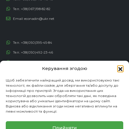
Тел.:
+38(067)198-82-82
Email:
econadin@ukr.net
Тел.:
+38(050)395-45-84
Тел.:
+38(050)492-23-46
Тел.:
+38(050)192-82-82
Керування згодою
Email:
contact@econadin.com
Щоб забезпечити найкращий досвід, ми використовуємо такі
технології, як файли cookie, для зберігання та/або доступу до
СОЦІАЛЬНІ МЕРЕЖІ
інформації про пристрій. Згода на використання цих
технологій дозволить нам обробляти такі дані, як поведінка
користувача або унікальні ідентифікатори на цьому сайті.
Відмова або відкликання згоди може негативно вплинути на
певні можливості та функції.
Прийняти