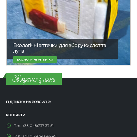
Екологічні аптечки для збору кислот та
лугів
ЕКОЛОГІЧНІ АПТЕЧКИ
Зв'язатися з нами
ПІДПИСКА НА РОЗСИЛКУ
КОНТАКТИ
Тел.:
+38(048)737-37-51
Тел.:
+38(066)740-46-49