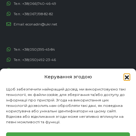
Тел.:
+38(066)740-46-49
Тел.:
+38(067)198-82-82
Email:
econadin@ukr.net
Тел.:
+38(050)395-45-84
Тел.:
+38(050)492-23-46
Тел.:
+38(050)192-82-82
Керування згодою
Email:
contact@econadin.com
Щоб забезпечити найкращий досвід, ми використовуємо такі
технології, як файли cookie, для зберігання та/або доступу до
СОЦІАЛЬНІ МЕРЕЖІ
інформації про пристрій. Згода на використання цих
технологій дозволить нам обробляти такі дані, як поведінка
користувача або унікальні ідентифікатори на цьому сайті.
Відмова або відкликання згоди може негативно вплинути на
певні можливості та функції.