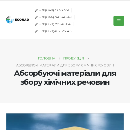
+38(048)737-37-51
+38(066)740-46-49
+38(050)395-45-84
+38(050)492-23-46
ГОЛОВНА
ПРОДУКЦІЯ
АБСОРБУЮЧІ МАТЕРІАЛИ ДЛЯ ЗБОРУ ХІМІЧНИХ РЕЧОВИН
Абсорбуючі матеріали для
збору хімічних речовин