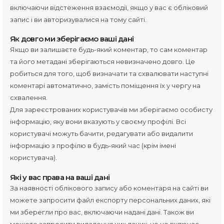
включаючи відстеження взаємодії, якщо у вас є обліковий
запис і ви авторизувалися на тому сайті.
Як довго ми зберігаємо ваші дані
Якщо ви залишаєте будь-який коментар, то сам коментар
та його метадані зберігаються невизначено довго. Це
робиться для того, щоб визначати та схвалювати наступні
коментарі автоматично, замість поміщення їх у чергу на
схвалення.
Для зареєстрованих користувачів ми зберігаємо особисту
інформацію, яку вони вказують у своєму профілі. Всі
користувачі можуть бачити, редагувати або видалити
інформацію з профілю в будь-який час (крім імені
користувача).
Які у вас права на ваші дані
За наявності облікового запису або коментаря на сайті ви
можете запросити файл експорту персональних даних, які
ми зберегли про вас, включаючи надані дані. Також ви
можете запросити видалення цих даних, це не включає