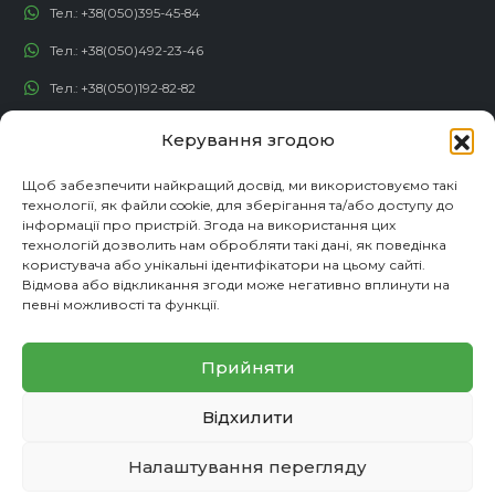
Тел.:
+38(050)395-45-84
Тел.:
+38(050)492-23-46
Тел.:
+38(050)192-82-82
Email:
contact@econadin.com
Керування згодою
СОЦІАЛЬНІ МЕРЕЖІ
Щоб забезпечити найкращий досвід, ми використовуємо такі
технології, як файли cookie, для зберігання та/або доступу до
інформації про пристрій. Згода на використання цих
технологій дозволить нам обробляти такі дані, як поведінка
користувача або унікальні ідентифікатори на цьому сайті.
Відмова або відкликання згоди може негативно вплинути на
певні можливості та функції.
Прийняти
Відхилити
© copyright 2026. Всі права захищені
Налаштування перегляду
Партнерська програма
Політика конфіденційності