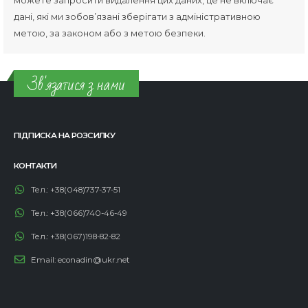
дані, які ми зобов’язані зберігати з адміністративною
метою, за законом або з метою безпеки.
Зв'язатися з нами
ПІДПИСКА НА РОЗСИЛКУ
КОНТАКТИ
Тел.:
+38(048)737-37-51
Тел.:
+38(066)740-46-49
Тел.:
+38(067)198-82-82
Email:
econadin@ukr.net