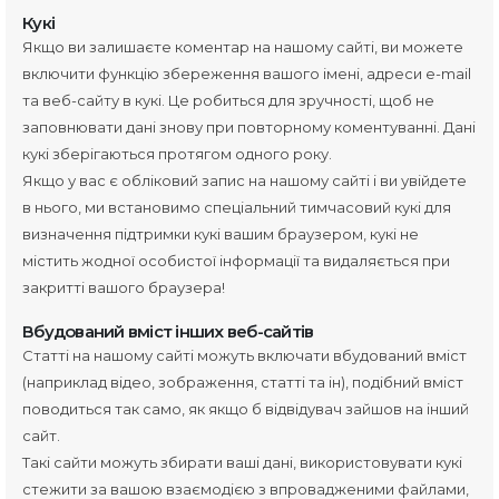
Кукі
Якщо ви залишаєте коментар на нашому сайті, ви можете
включити функцію збереження вашого імені, адреси e-mail
та веб-сайту в кукі. Це робиться для зручності, щоб не
заповнювати дані знову при повторному коментуванні. Дані
кукі зберігаються протягом одного року.
Якщо у вас є обліковий запис на нашому сайті і ви увійдете
в нього, ми встановимо спеціальний тимчасовий кукі для
визначення підтримки кукі вашим браузером, кукі не
містить жодної особистої інформації та видаляється при
закритті вашого браузера!
Вбудований вміст інших веб-сайтів
Статті на нашому сайті можуть включати вбудований вміст
(наприклад відео, зображення, статті та ін), подібний вміст
поводиться так само, як якщо б відвідувач зайшов на інший
сайт.
Такі сайти можуть збирати ваші дані, використовувати кукі
стежити за вашою взаємодією з впровадженими файлами,