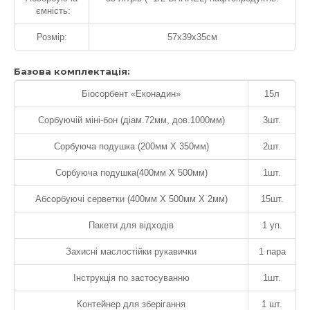
ємність:
Розмір:
57х39х35см
Базова комплектація:
Біосорбент «Еконадин»
15л
Сорбуючій міні-бон (діам.72мм, дов.1000мм)
3шт.
Сорбуюча подушка (200мм Х 350мм)
2шт.
Сорбуюча подушка(400мм Х 500мм)
1шт.
Абсорбуючі серветки (400мм Х 500мм Х 2мм)
15шт.
Пакети для відходів
1 уп.
Захисні маслостійки рукавички
1 пара
Інструкція по застосуванню
1шт.
Контейнер для зберігання
1 шт.