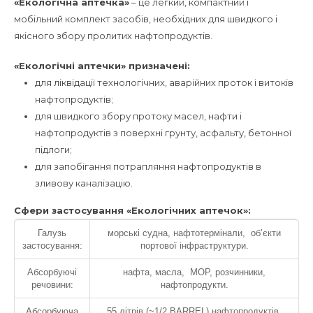
«Екологічна аптечка»
– це легкий, компактний і
мобільний комплект засобів, необхідних для швидкого і
якісного збору пролитих нафтопродуктів.
«Екологічні аптечки» призначені:
для ліквідації технологічних, аварійних проток і витоків
нафтопродуктів;
для швидкого збору протоку масел, нафти і
нафтопродуктів з поверхні грунту, асфальту, бетонної
підлоги;
для запобігання потрапляння нафтопродуктів в
зливову каналізацію.
Сфери застосування «Екологічних аптечок»:
Галузь
морські судна, нафтотермінали, об’єкти
застосування:
портової інфраструктури.
Абсорбуючі
нафта, масла, МОР, розчинники,
речовини:
нафтопродукти.
Абсорбуюча
55 літрів (~1/2 BARREL) нафтопродуктів.