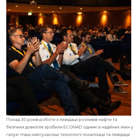
Понад 30 років роботи з ліквідації розливів нафти та
безпеки довкілля зробили ECONAD одним із надійних імен у
галузі. Наші найсучасніші технології локалізації та ліквідації