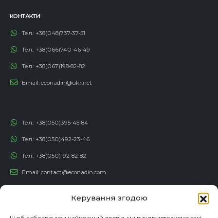
КОНТАКТИ
Тел.:
+38(048)737-37-51
Тел.:
+38(066)740-46-49
Тел.:
+38(067)198-82-82
Email:
econadin@ukr.net
Тел.:
+38(050)395-45-84
Тел.:
+38(050)492-23-46
Тел.:
+38(050)192-82-82
Email:
contact@econadin.com
СОЦІАЛЬНІ МЕРЕЖІ
Керування згодою
Щоб забезпечити найкращий досвід, ми використовуємо такі