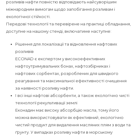
розливів нафти повністю відповідають найсуворішим
міжнародним вимогам щодо запобігання розливам і
екологічної стійкості.
Передові технології та перевірене на практиці обладнання,
доступне на нашому стенді, включатиме наступне:
Рішення для локалізації та відновлення нафтових
розливів
ECONAD є експертом у високоефективних
нафтоутримувальних бонах, нафтозбірниках і
нафтових сорбентах, розроблених для швидкого
реагування та максимальної ефективності очищення
за наявності розливу нафти.
І всі інші нафтові абсорбенти, а також екологічно чисті
технології рекультивації землі
Еконадин має високу абсорбцію масла, тому його
можна використовувати як ефективний, екологічно
чистий продукт для видалення масляних плям з води та
ґрунту. У випадках розливу нафти в морському