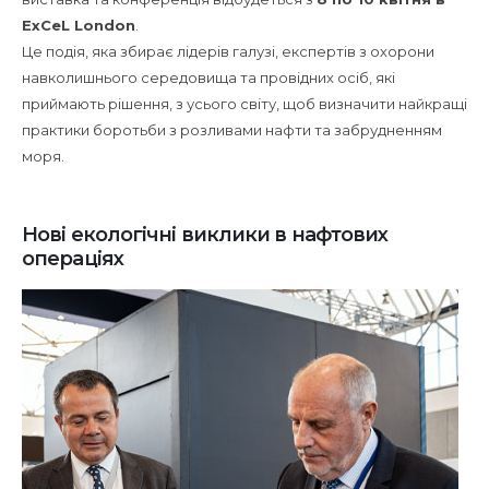
з
ExCeL London
.
питань
Це подія, яка збирає лідерів галузі, експертів з охорони
запобігання
навколишнього середовища та провідних осіб, які
розливу
приймають рішення, з усього світу, щоб визначити найкращі
нафти
практики боротьби з розливами нафти та забрудненням
та
моря.
екологічної
безпеки
Нові екологічні виклики в нафтових
операціях