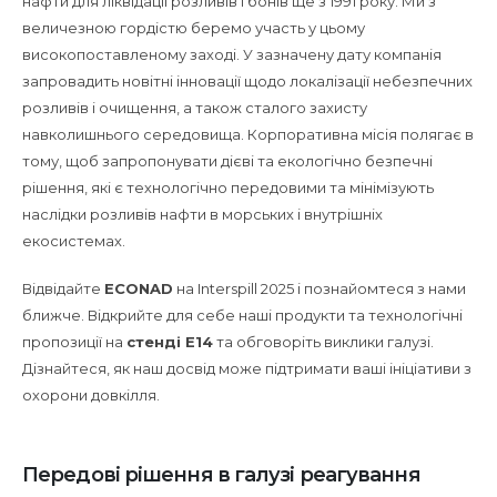
нафти для ліквідації розливів і бонів ще з 1991 року. Ми з
величезною гордістю беремо участь у цьому
високопоставленому заході. У зазначену дату компанія
запровадить новітні інновації щодо локалізації небезпечних
розливів і очищення, а також сталого захисту
навколишнього середовища. Корпоративна місія полягає в
тому, щоб запропонувати дієві та екологічно безпечні
рішення, які є технологічно передовими та мінімізують
наслідки розливів нафти в морських і внутрішніх
екосистемах.
Відвідайте
ECONAD
на Interspill 2025 і познайомтеся з нами
ближче. Відкрийте для себе наші продукти та технологічні
пропозиції на
стенді E14
та обговоріть виклики галузі.
Дізнайтеся, як наш досвід може підтримати ваші ініціативи з
охорони довкілля.
Передові рішення в галузі реагування