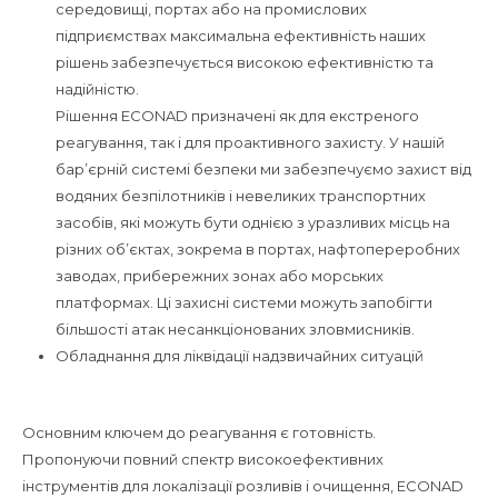
середовищі, портах або на промислових
підприємствах максимальна ефективність наших
рішень забезпечується високою ефективністю та
надійністю.
Рішення ECONAD призначені як для екстреного
реагування, так і для проактивного захисту. У нашій
бар’єрній системі безпеки ми забезпечуємо захист від
водяних безпілотників і невеликих транспортних
засобів, які можуть бути однією з уразливих місць на
різних об’єктах, зокрема в портах, нафтопереробних
заводах, прибережних зонах або морських
платформах. Ці захисні системи можуть запобігти
більшості атак несанкціонованих зловмисників.
Обладнання для ліквідації надзвичайних ситуацій
Основним ключем до реагування є готовність.
Пропонуючи повний спектр високоефективних
інструментів для локалізації розливів і очищення, ECONAD