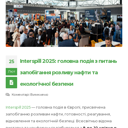
Interspill 2025: головна подія з питань
25
Лют
запобігання розливу нафти та
екологічної безпеки
до
Коментарі Вимкнено
Interspill
Interspill 2025
— головна подія в Європі, присвячена
2025:
запобіганню розливам нафти, готовності, реагування,
головна
відновлення та екологічній безпеці. Всесвітньо відома
подія
виставка та конференція відбудеться з
8 по 10 квітня в