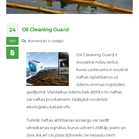
Oil Cleaning Guard
24
Nov
Oil
Komentāri ir izslēgti
Cleaning
Oil Cleaning Guard ir
Guard
inovatīva milzu ierīce,
kuras uzdevums ir novērst
naftas izplatīšanos uz
ūdens virsmas noplūdes
gadījumā. Vienlaikus ūdens tiek attīrīts no naftas
vai naftas produktiem, tādējādi novēršot
ekoloģisku katastrofu.
Turklāt naftas attīrīšanas aizsargs var raidīt
ultraskaņas signālus, kurus uztvers zīdītāji, putni un
zivis, kā arī citi jūras dzīvnieki, lai neļautu tiem