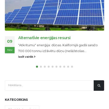
Alternatīvie enerģijas resursi
09
"Atkritumu" enerģija: dūņas. Kalifornijā gadā saražo
Nov
700 000 tonnu izžāvētu dūņu (nešķīstošas...
lasīt vairāk
KATEGORIJAS
Kategorijas