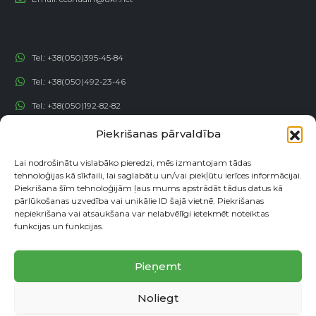
Tel.:
+38(050)395-45-84
Tel.:
+38(050)492-23-46
Tel.:
+38(050)192-82-82
Email:
contact@econadin.com
Piekrišanas pārvaldība
Lai nodrošinātu vislabāko pieredzi, mēs izmantojam tādas
SOCIĀLIE TĪKLI
tehnoloģijas kā sīkfaili, lai saglabātu un/vai piekļūtu ierīces informācijai.
Piekrišana šīm tehnoloģijām ļaus mums apstrādāt tādus datus kā
pārlūkošanas uzvedība vai unikālie ID šajā vietnē. Piekrišanas
nepiekrišana vai atsaukšana var nelabvēlīgi ietekmēt noteiktas
funkcijas un funkcijas.
Pieņemt
Noliegt
© copyright 2026. Visas tiesības aizsargātas