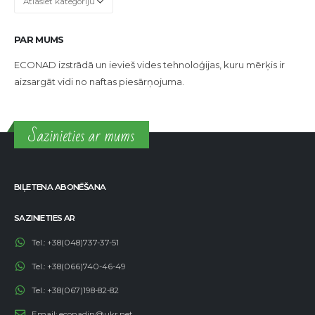
PAR MUMS
ECONAD izstrādā un ievieš vides tehnoloģijas, kuru mērķis ir
aizsargāt vidi no naftas piesārņojuma.
Sazinieties ar mums
BIĻETENA ABONĒŠANA
SAZINIETIES AR
Tel.:
+38(048)737-37-51
Tel.:
+38(066)740-46-49
Tel.:
+38(067)198-82-82
Email:
econadin@ukr.net