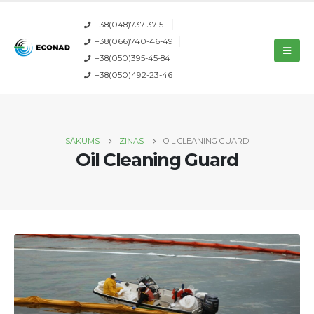
+38(048)737-37-51
+38(066)740-46-49
+38(050)395-45-84
+38(050)492-23-46
SĀKUMS
ZIŅAS
OIL CLEANING GUARD
Oil Cleaning Guard