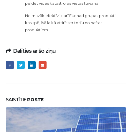
peldēt vides katastrofas vietas tuvumā.
Ne mazāk efektīvi ir arī Ekonad grupas produkti,
kas spēj īsā laikā attīrīt teritoriju no naftas
produktiem.
Dalīties ar šo ziņu
SAISTĪTIE
POSTE