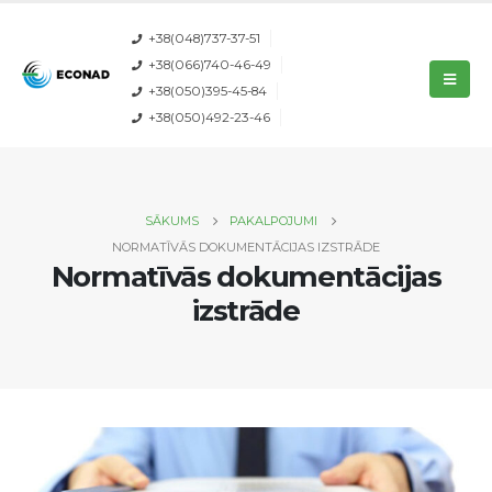
+38(048)737-37-51
+38(066)740-46-49
+38(050)395-45-84
+38(050)492-23-46
SĀKUMS
PAKALPOJUMI
NORMATĪVĀS DOKUMENTĀCIJAS IZSTRĀDE
Normatīvās dokumentācijas
izstrāde