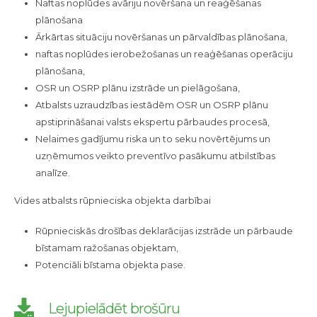
Naftas noplūdes avāriju novēršana un reaģēšanas
plānošana
Ārkārtas situāciju novēršanas un pārvaldības plānošana,
naftas noplūdes ierobežošanas un reaģēšanas operāciju
plānošana,
OSR un OSRP plānu izstrāde un pielāgošana,
Atbalsts uzraudzības iestādēm OSR un OSRP plānu
apstiprināšanai valsts ekspertu pārbaudes procesā,
Nelaimes gadījumu riska un to seku novērtējums un
uzņēmumos veikto preventīvo pasākumu atbilstības
analīze.
Vides atbalsts rūpnieciska objekta darbībai
Rūpnieciskās drošības deklarācijas izstrāde un pārbaude
bīstamam ražošanas objektam,
Potenciāli bīstama objekta pase.
Lejupielādēt brošūru