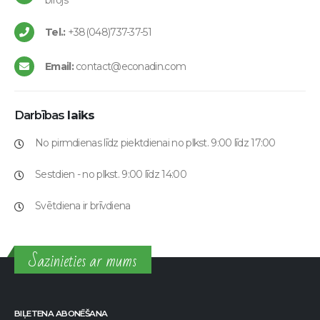
birojs
Tel.:
+38(048)737-37-51
Email:
contact@econadin.com
Darbības
laiks
No pirmdienas līdz piektdienai no plkst. 9:00 līdz 17:00
Sestdien - no plkst. 9:00 līdz 14:00
Svētdiena ir brīvdiena
Sazinieties ar mums
BIĻETENA ABONĒŠANA