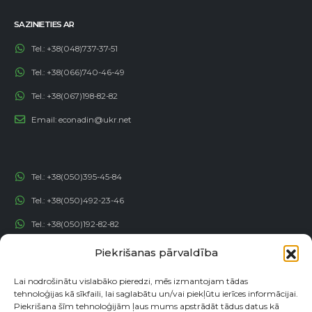
SAZINIETIES AR
Tel.:
+38(048)737-37-51
Tel.:
+38(066)740-46-49
Tel.:
+38(067)198-82-82
Email:
econadin@ukr.net
Tel.:
+38(050)395-45-84
Tel.:
+38(050)492-23-46
Tel.:
+38(050)192-82-82
Email:
contact@econadin.com
Piekrišanas pārvaldība
Lai nodrošinātu vislabāko pieredzi, mēs izmantojam tādas
SOCIĀLIE TĪKLI
tehnoloģijas kā sīkfaili, lai saglabātu un/vai piekļūtu ierīces informācijai.
Piekrišana šīm tehnoloģijām ļaus mums apstrādāt tādus datus kā