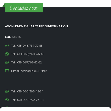
Contactez nous
ABONNEMENT À LA LETTRE D’INFORMATION
CONTACTS
Tel.:
+38(048)737-37-51
Tel.:
+38(066)740-46-49
Tel.:
+38(067)198-82-82
Email:
econadin@ukr.net
Tel.:
+38(050)395-45-84
Tel.:
+38(050)492-23-46
Tel.:
+38(050)192-82-82