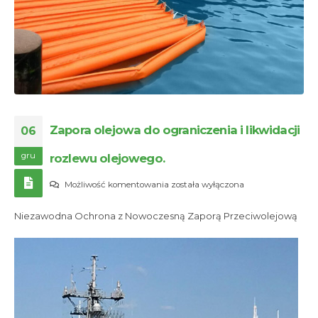
Zapora olejowa do ograniczenia i likwidacji
06
gru
rozlewu olejowego.
Zapora
Możliwość komentowania
została wyłączona
olejowa
Niezawodna Ochrona z Nowoczesną Zaporą Przeciwolejową
do
ograniczenia
i
likwidacji
rozlewu
olejowego.