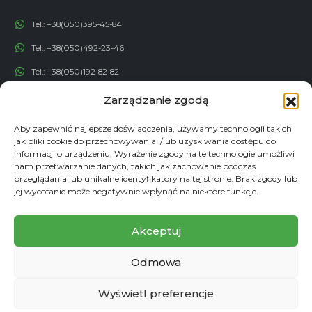
Tel.:
+38(050)395-45-84
Tel.:
+38(050)492-23-46
Tel.:
+38(050)192-82-82
Zarządzanie zgodą
Email:
contact@econadin.com
Aby zapewnić najlepsze doświadczenia, używamy technologii takich
jak pliki cookie do przechowywania i/lub uzyskiwania dostępu do
SIECI SPOŁECZNOŚCIOWE
informacji o urządzeniu. Wyrażenie zgody na te technologie umożliwi
nam przetwarzanie danych, takich jak zachowanie podczas
przeglądania lub unikalne identyfikatory na tej stronie. Brak zgody lub
jej wycofanie może negatywnie wpłynąć na niektóre funkcje.
Akceptuj
Odmowa
Wyświetl preferencje
© copyright 2026. Wszelkie prawa zastrzeżone