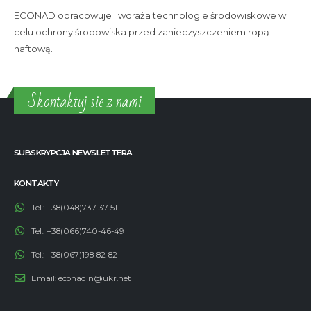
O NAS
ECONAD opracowuje i wdraża technologie środowiskowe w
celu ochrony środowiska przed zanieczyszczeniem ropą
naftową.
Skontaktuj sie z nami
SUBSKRYPCJA NEWSLETTERA
KONTAKTY
Tel.:
+38(048)737-37-51
Tel.:
+38(066)740-46-49
Tel.:
+38(067)198-82-82
Email:
econadin@ukr.net