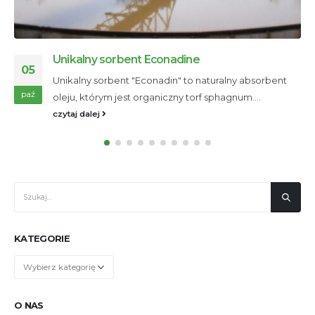
Skimmer taśmowy do oleju: niezbędny w
30
przemyśle
Skimmer taśmowy do oleju – Niezbędne urządzenie
wrz
do zbierania oleju z powierzchni...
czytaj dalej
KATEGORIE
Kategorie