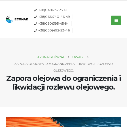
+38(048)737-37-51
+38(066)740-46-49
+38(050)395-45-84
+38(050)492-23-46
STRONA GŁÓWNA
UWAGI
ZAPORA OLEJOWA DO OGRANICZENIA I LIKWIDACJI ROZLEWU
OLEJOWEGO.
Zapora olejowa do ograniczenia i
likwidacji rozlewu olejowego.