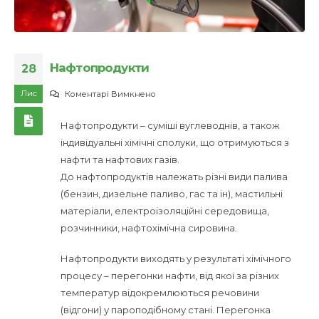
Нафтопродукти
28
Лис
до
Коментарі Вимкнено
Нафтопродукти
Нафтопродукти – суміші вуглеводнів, а також
індивідуальні хімічні сполуки, що отримуються з
нафти та нафтових газів.
До нафтопродуктів належать різні види палива
(бензин, дизельне паливо, гас та ін), мастильні
матеріали, електроізоляційні середовища,
розчинники, нафтохімічна сировина.
Нафтопродукти виходять у результаті хімічного
процесу – перегонки нафти, від якої за різних
температур відокремлюються речовини
(відгони) у пароподібному стані. Перегонка