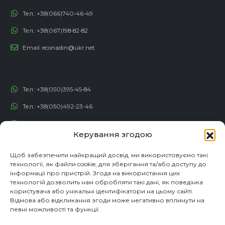
Тел.:
+38(066)740-46-49
Тел.:
+38(067)198-82-82
Email:
econadin@ukr.net
Тел.:
+38(050)395-45-84
Тел.:
+38(050)492-23-46
Тел.:
+38(050)192-82-82
Керування згодою
Email:
contact@econadin.com
Щоб забезпечити найкращий досвід, ми використовуємо такі
технології, як файли cookie, для зберігання та/або доступу до
СОЦІАЛЬНІ МЕРЕЖІ
інформації про пристрій. Згода на використання цих
технологій дозволить нам обробляти такі дані, як поведінка
користувача або унікальні ідентифікатори на цьому сайті.
Відмова або відкликання згоди може негативно вплинути на
певні можливості та функції.