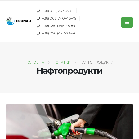
+38(048)737-37-51
+38(066)740-46-49
+38(050)395-45-84
+38(050)492-23-46
ГОЛОВНА
НОТАТКИ
НАФТОПРОДУКТИ
Нафтопродукти