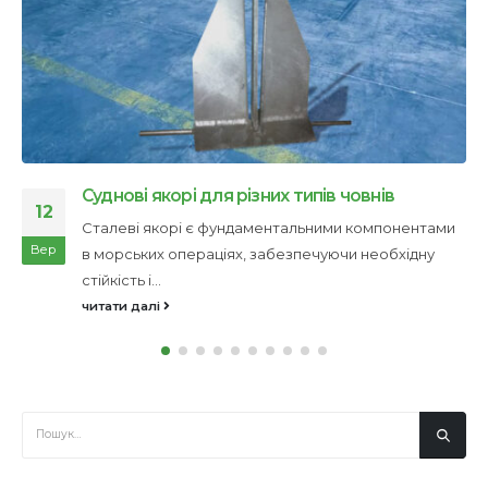
Суднові якорі для різних типів човнів
12
Сталеві якорі є фундаментальними компонентами
Вер
в морських операціях, забезпечуючи необхідну
стійкість і...
читати далі