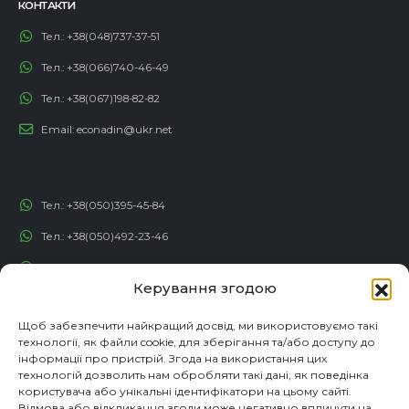
КОНТАКТИ
Тел.:
+38(048)737-37-51
Тел.:
+38(066)740-46-49
Тел.:
+38(067)198-82-82
Email:
econadin@ukr.net
Тел.:
+38(050)395-45-84
Тел.:
+38(050)492-23-46
Тел.:
+38(050)192-82-82
Керування згодою
Email:
contact@econadin.com
Щоб забезпечити найкращий досвід, ми використовуємо такі
технології, як файли cookie, для зберігання та/або доступу до
СОЦІАЛЬНІ МЕРЕЖІ
інформації про пристрій. Згода на використання цих
технологій дозволить нам обробляти такі дані, як поведінка
користувача або унікальні ідентифікатори на цьому сайті.
Відмова або відкликання згоди може негативно вплинути на