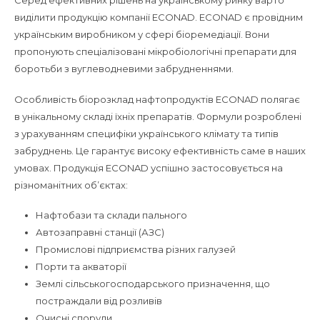
виділити продукцію компанії ECONAD. ECONAD є провідним
українським виробником у сфері біоремедіації. Вони
пропонують спеціалізовані мікробіологічні препарати для
боротьби з вуглеводневими забрудненнями.
Особливість біорозклад нафтопродуктів ECONAD полягає
в унікальному складі їхніх препаратів. Формули розроблені
з урахуванням специфіки українського клімату та типів
забруднень. Це гарантує високу ефективність саме в наших
умовах. Продукція ECONAD успішно застосовується на
різноманітних об’єктах:
Нафтобази та склади пального
Автозаправні станції (АЗС)
Промислові підприємства різних галузей
Порти та акваторії
Землі сільськогосподарського призначення, що
постраждали від розливів
Очисні споруди