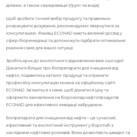
ділянки, а також середовище (ґрунт чи вода).
Щоб зробити точний вибір продукту та правильно
розрахувати дозування, рекомендуємо звернутися за
консультацією. Фахівці ECONAD мають великий досвід у
сфері біоремедіації та допоможуть підібрати оптимальне
рішення саме для вашої ситуації.
Зробіть крок до екологічного відновлення вже сьогодні!
Дізнатися більше про біопрепарати для очищення від
нафти, подивитись каталог продукції та отримати
професійну консультацію можна на офіційному сайті
ECONAD. Зв’яжіться з нами, щоб дізнатися ціну та
оформити замовлення на біорозклад нафтопродуктів
ECONAD для ефективної ліквідації забруднень.
Біопрепарати для очищення від нафти – це сучасний,
ефективний та екологічний інструмент у боротьбі з
наслідками нафтових розливів. Вони дозволяють швидко та