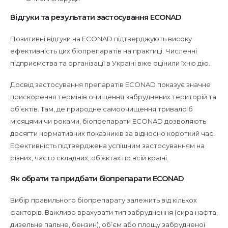
Відгуки та результати застосування ECONAD
Позитивні відгуки на ECONAD підтверджують високу
ефективність цих біопрепаратів на практиці. Численні
підприємства та організації в Україні вже оцінили їхню дію.
Досвід застосування препаратів ECONAD показує значне
прискорення термінів очищення забруднених територій та
об’єктів. Там, де природне самоочищення тривало б
місяцями чи роками, біопрепарати ECONAD дозволяють
досягти нормативних показників за відносно короткий час.
Ефективність підтверджена успішним застосуванням на
різних, часто складних, об’єктах по всій країні.
Як обрати та придбати біопрепарати ECONAD
Вибір правильного біопрепарату залежить від кількох
факторів. Важливо врахувати тип забруднення (сира нафта,
дизельне пальне, бензин), об’єм або площу забрудненої