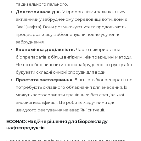
та дизельного пального.
Довготривала дія.
Мікроорганізми залишаються
активними у забрудненому середовищі доти, доки є
‘їжа’ (нафта). Вони розмножуються та продовжують
процес розкладу, забезпечуючи повне усунення
забруднення.
Економічна доцільність.
Часто використання
біопрепаратів є більш вигідним, ніж традиційні методи.
Не потрібно вивозити тонни забрудненого ґрунту або
будувати складні очисні споруди для води.
Простота застосування.
Більшість біопрепаратів не
потребують складного обладнання для внесення. Їх
можуть застосовувати працівники без спеціальної
високої кваліфікації. Це робить їх зручними для
швидкого реагування на аварійні ситуації.
ECONAD: Надійне рішення для біорозкладу
нафтопродуктів
Серед ефективних рішень на українському ринку варто