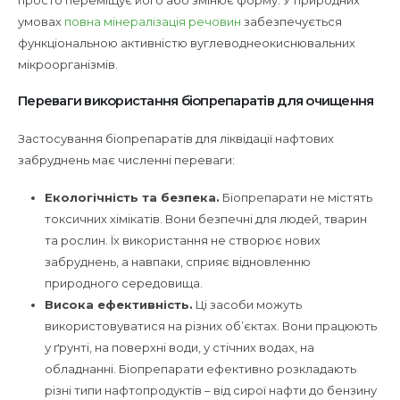
умовах
повна мінералізація речовин
забезпечується
функціональною активністю вуглеводнеокиснювальних
мікроорганізмів.
Переваги використання біопрепаратів для очищення
Застосування біопрепаратів для ліквідації нафтових
забруднень має численні переваги:
Екологічність та безпека.
Біопрепарати не містять
токсичних хімікатів. Вони безпечні для людей, тварин
та рослин. Їх використання не створює нових
забруднень, а навпаки, сприяє відновленню
природного середовища.
Висока ефективність.
Ці засоби можуть
використовуватися на різних об’єктах. Вони працюють
у ґрунті, на поверхні води, у стічних водах, на
обладнанні. Біопрепарати ефективно розкладають
різні типи нафтопродуктів – від сирої нафти до бензину