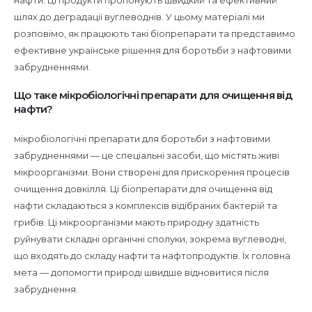
нафти. Ці продукти пропонують швидкий та ефективний
шлях до деградації вуглеводнів. У цьому матеріалі ми
розповімо, як працюють такі біопрепарати та представимо
ефективне українське рішення для боротьби з нафтовими
забрудненнями.
Що таке мікробіологічні препарати для очищення від
нафти?
мікробіологічні препарати для боротьби з нафтовими
забрудненнями — це спеціальні засоби, що містять живі
мікроорганізми. Вони створені для прискорення процесів
очищення довкілля. Ці біопрепарати для очищення від
нафти складаються з комплексів відібраних бактерій та
грибів. Ці мікроорганізми мають природну здатність
руйнувати складні органічні сполуки, зокрема вуглеводні,
що входять до складу нафти та нафтопродуктів. Їх головна
мета — допомогти природі швидше відновитися після
забруднення.