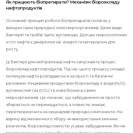
Як працюють біопрепарати? Механізм біорозкладу
нафтопродуктів
Основний принцип роботи біопрепаратів полягає у
використанні природної сили мікроорганізмів. Деякі види
бактерій та грибів ‘їдять’ вуглеводні. Для цих мікроскопічних
істот нафта є джерелом їжі, енергії та матеріалом для
росту.
Ці бактерії для нейтралізації нафти запускають процес
біорозклад нафтопродуктів. Під час цього процесу складні
молекули нафти розпадаються на прості та безпечні
речовини. Кінцевими продуктами біорозкладу є вода (H₂O),
вуглекислий газ (CO₂) та нова біомаса самих
мікроорганізмів. Це означає, що забруднення не просто
збирається чи переміщується, а повністю зникає,
перетворюючись на нешкідливі природні компоненти. На
відміну від механічного збору чи використання хімічних
реагентів, біорозклад повністю усуває забруднення. Він не
просто переміщує його або змінює форму. У природних