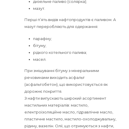
дизельне паливо (солярка);
мазут.
Перші п’ять видів нафтопродуктів є паливом. А
мазут переробляють для одержання:
парафіну;
бітуму;
рідкого котельного палива;
масел.
При змішуванні бітуму з мінеральними
речовинами виходить асфальт
(асфальтобетон), що використовується як
дорожнє покриття.
З нафти випускають широкий асортимент
мастильних матеріалів: мастило,
електроізоляційне масло, гідравлічне масло,
пластичне мастило, мастило-охолоджувальну,
рідину, вазелін. Олії, що отримуються з нафти,