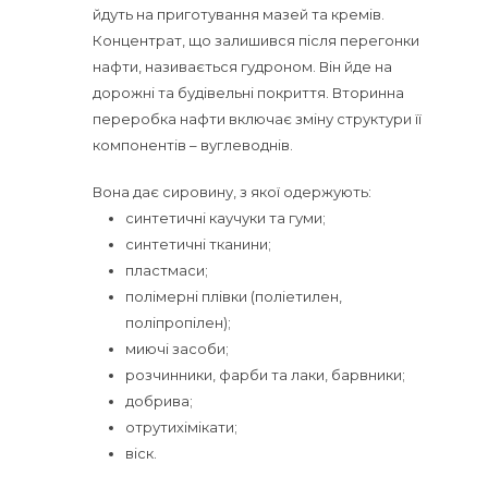
йдуть на приготування мазей та кремів.
Концентрат, що залишився після перегонки
нафти, називається гудроном. Він йде на
дорожні та будівельні покриття. Вторинна
переробка нафти включає зміну структури її
компонентів – вуглеводнів.
Вона дає сировину, з якої одержують:
синтетичні каучуки та гуми;
синтетичні тканини;
пластмаси;
полімерні плівки (поліетилен,
поліпропілен);
миючі засоби;
розчинники, фарби та лаки, барвники;
добрива;
отрутихімікати;
віск.