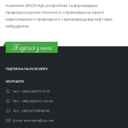
Компанія «ЕКОНАД» розробляє та впроваджує
природоохоронні технології, спрямовані на захист
навколишнього природного середовища від нафтових
забруднень.
Зв'язатися з нами
ПІДПИСКА НА РОЗСИЛКУ
КОНТАКТИ
Тел.:
+38(048)737-37-51
Тел.:
+38(066)740-46-49
Тел.:
+38(067)198-82-82
Email:
econadin@ukr.net