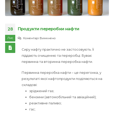
Продукти переробки нафти
28
Лис
до
Коментарі Вимкнено
Продукти
Сиру нафту практично не застосовують. Її
переробки
піддають очищенню та переробці. Буває
нафти
первинна та вторинна переробка нафти.
Первинна переробка нафти – це перегонка, у
результаті якої нафтопродукти поділяються на
складові:
зріджений газ;
бензини (автомобільний та авіаційний);
реактивне паливо;
гас;