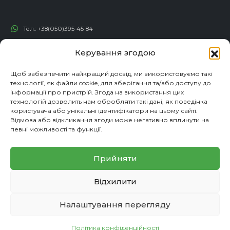
Тел.:
+38(050)395-45-84
Тел.:
+38(050)492-23-46
Керування згодою
Тел.:
+38(050)192-82-82
Щоб забезпечити найкращий досвід, ми використовуємо такі
Email:
contact@econadin.com
технології, як файли cookie, для зберігання та/або доступу до
інформації про пристрій. Згода на використання цих
технологій дозволить нам обробляти такі дані, як поведінка
СОЦІАЛЬНІ МЕРЕЖІ
користувача або унікальні ідентифікатори на цьому сайті.
Відмова або відкликання згоди може негативно вплинути на
певні можливості та функції.
Прийняти
Відхилити
Налаштування перегляду
© copyright 2026. Всі права захищені
Політика конфіденційності