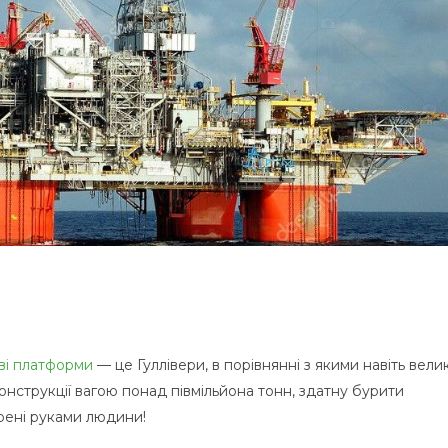
ві платформи
— це Гуллівери, в порівнянні з якими навіть велик
конструкції вагою понад півмільйона тонн, здатну бурити
орені руками людини!