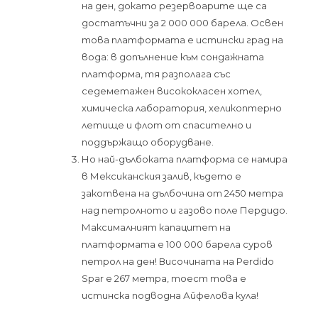
на ден, докато резервоарите ще са
достатъчни за 2 000 000 барела. Освен
това платформата е истински град на
вода: в допълнение към сондажната
платформа, тя разполага със
седеметажен висококласен хотел,
химическа лаборатория, хеликоптерно
летище и флот от спасително и
поддържащо оборудване.
Но най-дълбоката платформа се намира
в Мексиканския залив, където е
закотвена на дълбочина от 2450 метра
над петролното и газово поле Пердидо.
Максималният капацитет на
платформата е 100 000 барела суров
петрол на ден! Височината на Perdido
Spar е 267 метра, тоест това е
истинска подводна Айфелова кула!