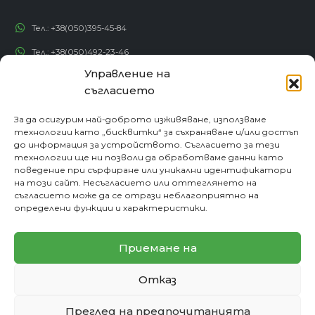
Тел.:
+38(050)395-45-84
Тел.:
+38(050)492-23-46
Управление на
Тел.:
+38(050)192-82-82
съгласието
Email:
contact@econadin.com
За да осигурим най-доброто изживяване, използваме
технологии като „бисквитки“ за съхраняване и/или достъп
СОЦИАЛНИ МРЕЖИ
до информация за устройството. Съгласието за тези
технологии ще ни позволи да обработваме данни като
поведение при сърфиране или уникални идентификатори
на този сайт. Несъгласието или оттеглянето на
съгласието може да се отрази неблагоприятно на
определени функции и характеристики.
Приемане на
Отказ
© copyright 2026. Всички права запазени
Преглед на предпочитанията