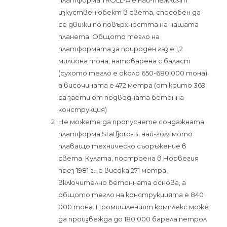
изкуствен обект в света, способен да
се движи по повърхността на нашата
планета. Общото тегло на
платформата за природен газ е 1,2
милиона тона, натоварена с баласт
(сухото тегло е около 650-680 000 тона),
а височината е 472 метра (от които 369
са заети от подводната бетонна
конструкция)
Не можете да пропуснете сондажната
платформа Statfjord-B, най-голямото
плаващо техническо съоръжение в
света. Кулата, построена в Норвегия
през 1981 г., е висока 271 метра,
включително бетонната основа, а
общото тегло на конструкцията е 840
000 тона. Промишленият комплекс може
да произвежда до 180 000 барела петрол