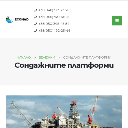
+38(048)737-37-51
+38(066)740-46-49
+38(050)395-45-84
+38(050)492-23-46
НАЧАЛО
БЕЛЕЖКИ
СОНДАЖНИТЕ ПЛАТФОРМИ
Сондажните платформи