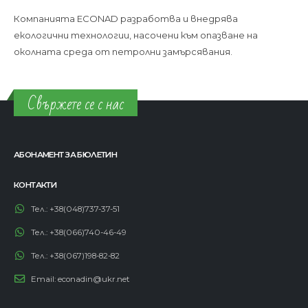
ЗА НАС
Компанията ECONAD разработва и внедрява
екологични технологии, насочени към опазване на
околната среда от петролни замърсявания.
Свържете се с нас
АБОНАМЕНТ ЗА БЮЛЕТИН
КОНТАКТИ
Тел.:
+38(048)737-37-51
Тел.:
+38(066)740-46-49
Тел.:
+38(067)198-82-82
Email:
econadin@ukr.net