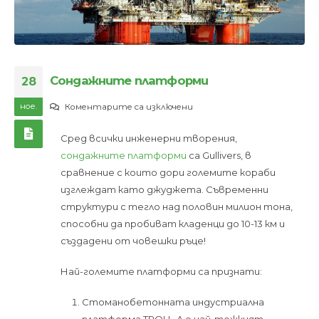
Сондажните платформи
28
ное.
за
Коментарите са изключени
Сондажните
Сред всички инженерни творения,
платформи
сондажните платформи
са Gullivers, в
сравнение с които дори големите кораби
изглеждат като джуджета. Съвременни
структури с тегло над половин милион тона,
способни да пробиват кладенци до 10-13 км и
създадени от човешки ръце!
Най-големите платформи са признати:
Стоманобетонната индустриална
платформа TROLL-A е най-тежкият