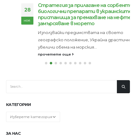
Стратегия за прилагане на сорбенти и
28
биологични препарати в украинските
пристанища за премахване на нефтеното
ное.
замърсяване в морето
Използвайки предимствата на своето
географско положение, Украйна драстично
увеличи обема на морския...
прочетете още
КАТЕГОРИИ
Категории