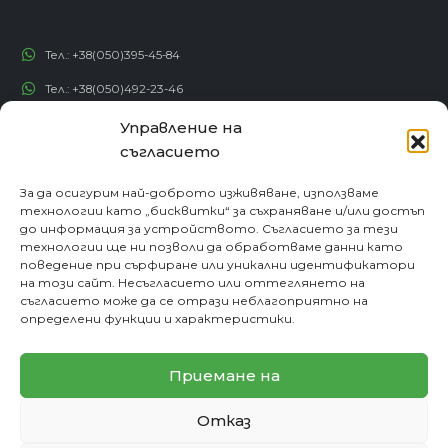
Тел.:
+38(050)395-45-84
Тел.:
+38(050)492-23-46
Тел.:
+38(050)192-82-82
Управление на
съгласието
Email:
contact@econadin.com
За да осигурим най-доброто изживяване, използваме
СОЦИАЛНИ МРЕЖИ
технологии като „бисквитки“ за съхраняване и/или достъп
до информация за устройството. Съгласието за тези
технологии ще ни позволи да обработваме данни като
поведение при сърфиране или уникални идентификатори
на този сайт. Несъгласието или оттеглянето на
съгласието може да се отрази неблагоприятно на
определени функции и характеристики.
Приемане на
Отказ
© copyright 2026. Всички права запазени