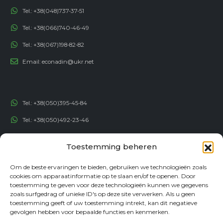
Tel.:
+38(048)737-37-51
Tel.:
+38(066)740-46-49
Tel.:
+38(067)198-82-82
Email:
econadin@ukr.net
Tel.:
+38(050)395-45-84
Tel.:
+38(050)492-23-46
Tel.:
+38(050)192-82-82
Toestemming beheren
Email:
contact@econadin.com
Om de beste ervaringen te bieden, gebruiken we technologieën zoals
cookies om apparaatinformatie op te slaan en/of te openen. Door
SOCIALE NETWERKEN
toestemming te geven voor deze technologieën kunnen we gegevens
zoals surfgedrag of unieke ID's op deze site verwerken. Als u geen
toestemming geeft of uw toestemming intrekt, kan dit negatieve
gevolgen hebben voor bepaalde functies en kenmerken.