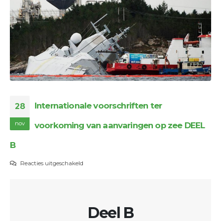
Internationale voorschriften ter
28
nov
voorkoming van aanvaringen op zee DEEL
B
voor
Reacties uitgeschakeld
Internationale
voorschriften
ter
Deel B
voorkoming