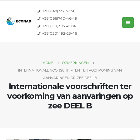
+38(048)737-37-51
+38(066)740-46-49
+38(050)395-45-84
+38(050)492-23-46
HOME
OPMERKINGEN
INTERNATIONALE VOORSCHRIFTEN TER VOORKOMING VAN
AANVARINGEN OP ZEE DEEL B
Internationale voorschriften ter
voorkoming van aanvaringen op
zee DEEL B