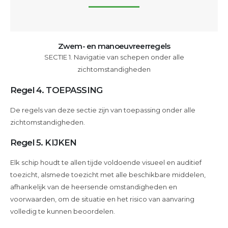
van
aanvaringen
op
zee
Zwem- en manoeuvreerregels
DEEL
SECTIE 1. Navigatie van schepen onder alle
B
zichtomstandigheden
Regel 4. TOEPASSING
De regels van deze sectie zijn van toepassing onder alle
zichtomstandigheden.
Regel 5. KIJKEN
Elk schip houdt te allen tijde voldoende visueel en auditief
toezicht, alsmede toezicht met alle beschikbare middelen,
afhankelijk van de heersende omstandigheden en
voorwaarden, om de situatie en het risico van aanvaring
volledig te kunnen beoordelen.