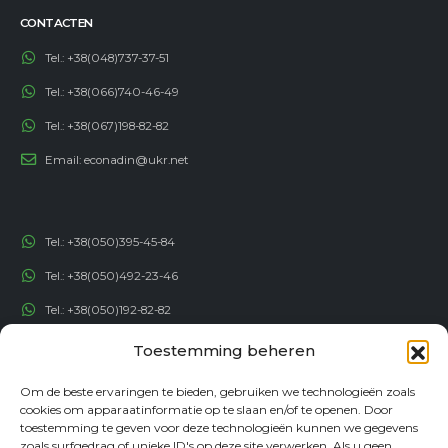
Tel.:
+38(048)737-37-51
Tel.:
+38(066)740-46-49
Tel.:
+38(067)198-82-82
Email:
econadin@ukr.net
Tel.:
+38(050)395-45-84
Tel.:
+38(050)492-23-46
Tel.:
+38(050)192-82-82
Email:
contact@econadin.com
Toestemming beheren
SOCIALE NETWERKEN
Om de beste ervaringen te bieden, gebruiken we technologieën zoals
cookies om apparaatinformatie op te slaan en/of te openen. Door
toestemming te geven voor deze technologieën kunnen we gegevens
zoals surfgedrag of unieke ID's op deze site verwerken. Als u geen