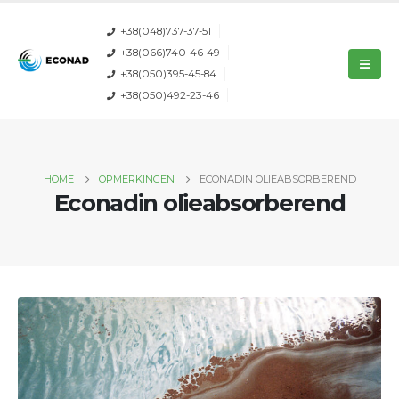
+38(048)737-37-51
+38(066)740-46-49
+38(050)395-45-84
+38(050)492-23-46
HOME
OPMERKINGEN
ECONADIN OLIEABSORBEREND
Econadin olieabsorberend