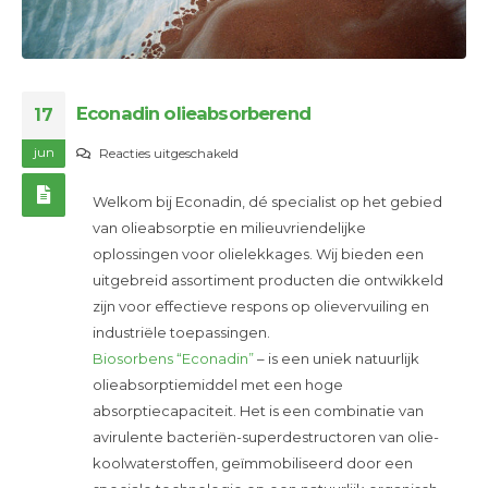
Econadin olieabsorberend
17
jun
voor
Reacties uitgeschakeld
Econadin
Welkom bij Econadin, dé specialist op het gebied
olieabsorberend
van olieabsorptie en milieuvriendelijke
oplossingen voor olielekkages. Wij bieden een
uitgebreid assortiment producten die ontwikkeld
zijn voor effectieve respons op olievervuiling en
industriële toepassingen.
Biosorbens “Econadin”
– is een uniek natuurlijk
olieabsorptiemiddel met een hoge
absorptiecapaciteit. Het is een combinatie van
avirulente bacteriën-superdestructoren van olie-
koolwaterstoffen, geïmmobiliseerd door een