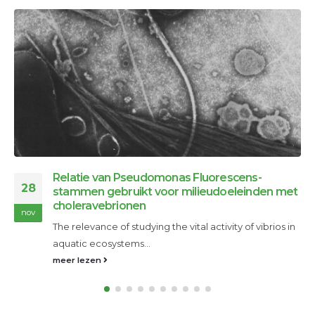
Oil Control Systems: Kopen of Huren? Uw Gids
02
Oliellekkages en morsingen vormen een
mrt
onvermijdelijk risico in tal van industriële en...
meer lezen