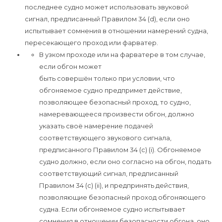
последнее судно может использовать звуковой
сигнал, предписанный Правилом 34 (d), если оно
испытывает сомнения в отношении намерений судна,
пересекающего проход или фарватер.
В узком проходе или на фарватере в том случае,
если обгон может
быть совершён только при условии, что
обгоняемое судно предпримет действие,
позволяющее безопасный проход, то судно,
намеревающееся произвести обгон, должно
указать своё намерение подачей
соответствующего звукового сигнала,
предписанного Правилом 34 (c) (i). Обгоняемое
судно должно, если оно согласно на обгон, подать
соответствующий сигнал, предписанный
Правилом 34 (c) (ii), и предпринять действия,
позволяющие безопасный проход обгоняющего
судна. Если обгоняемое судно испытывает
сомнения в отношении безопасности обгона, оно