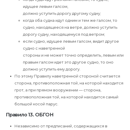
идущее левым галсом,
должно уступить дорогу другому судну;
когда оба судна идут одним и тем же галсом, то
судно, находящееся на ветре, должно уступить
дорогу судну, находящемуся под ветром;
если судно, идущее левым галсом, видит другое
судно с наветренной
стороны и не может точно определить, левым или
правым галсом идет это другое судно, то оно
должно уступить ему дорогу.
По этому Правилу наветренной стороной считается
сторона, противоположная той, на которой находится
грот, а при прямом вооружении — сторона,
противоположная той, на которой находится самый
большой косой парус.
Правило 13. ОБГОН
Независимо от предписаний, содержащихся в