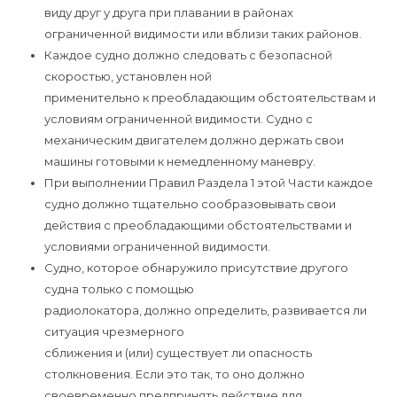
виду друг у друга при плавании в районах
ограниченной видимости или вблизи таких районов.
Каждое судно должно следовать с безопасной
скоростью, установлен ной
применительно к преобладающим обстоятельствам и
условиям ограниченной видимости. Судно с
механическим двигателем должно держать свои
машины готовыми к немедленному маневру.
При выполнении Правил Раздела 1 этой Части каждое
судно должно тщательно сообразовывать свои
действия с преобладающими обстоятельствами и
условиями ограниченной видимости.
Судно, которое обнаружило присутствие другого
судна только с помощью
радиолокатора, должно определить, развивается ли
ситуация чрезмерного
сближения и (или) существует ли опасность
столкновения. Если это так, то оно должно
своевременно предпринять действие для