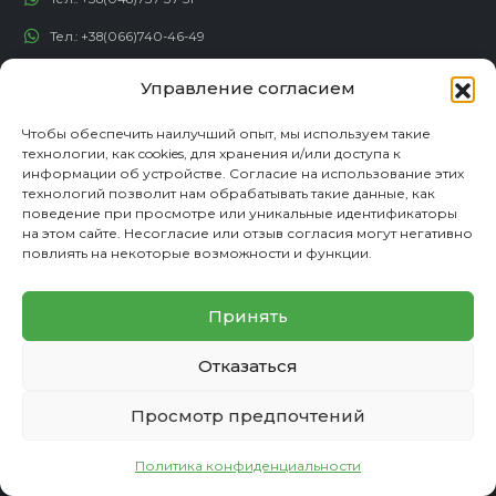
Тел.:
+38(066)740-46-49
Тел.:
+38(067)198-82-82
Управление согласием
Email:
econadin@ukr.net
Чтобы обеспечить наилучший опыт, мы используем такие
технологии, как cookies, для хранения и/или доступа к
информации об устройстве. Согласие на использование этих
технологий позволит нам обрабатывать такие данные, как
Тел.:
+38(050)395-45-84
поведение при просмотре или уникальные идентификаторы
на этом сайте. Несогласие или отзыв согласия могут негативно
Тел.:
+38(050)492-23-46
повлиять на некоторые возможности и функции.
Тел.:
+38(050)192-82-82
Принять
Email:
contact@econadin.com
Отказаться
СОЦИАЛЬНЫЕ СЕТИ
Просмотр предпочтений
Политика конфиденциальности