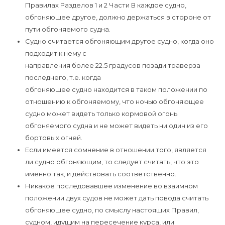
Правилах Разделов 1 и 2 Части В каждое судно,
обгоняющее другое, должно держаться в стороне от
пути обгоняемого судна.
Судно считается обгоняющим другое судно, когда оно
подходит к нему с
направления более 22.5 градусов позади траверза
последнего, т.е. когда
обгоняющее судно находится в таком положении по
отношению к обгоняемому, что ночью обгоняющее
судно может видеть только кормовой огонь
обгоняемого судна и не может видеть ни один из его
бортовых огней.
Если имеется сомнение в отношении того, является
ли судно обгоняющим, то следует считать, что это
именно так, и действовать соответственно.
Никакое последовавшее изменение во взаимном
положении двух судов не может дать повода считать
обгоняющее судно, по смыслу настоящих Правил,
судном, идущим на пересечение курса, или