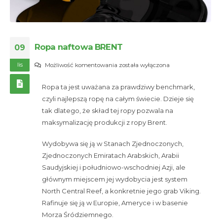
Ropa naftowa BRENT
09
lis
Ropa
Możliwość komentowania
została wyłączona
naftowa
Ropa ta jest uważana za prawdziwy benchmark,
BRENT
czyli najlepszą ropę na całym świecie. Dzieje się
tak dlatego, że skład tej ropy pozwala na
maksymalizację produkcji z ropy Brent.
Wydobywa się ją w Stanach Zjednoczonych,
Zjednoczonych Emiratach Arabskich, Arabii
Saudyjskiej i południowo-wschodniej Azji, ale
głównym miejscem jej wydobycia jest system
North Central Reef, a konkretnie jego grab Viking.
Rafinuje się ją w Europie, Ameryce i w basenie
Morza Śródziemnego.