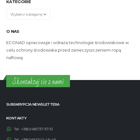
Kategorie
O NAS
ECONAD opracowuje i wdraża technologie środowiskowe w
celu ochrony środowiska przed zanieczyszczeniem ropą
naftową.
Skontaktuj sie z nami
SUBSKRYPCJA NEWSLETTERA
KONTAKTY
Tel.:
+38(048)737-37-51
Tel.:
+38(066)740-46-49