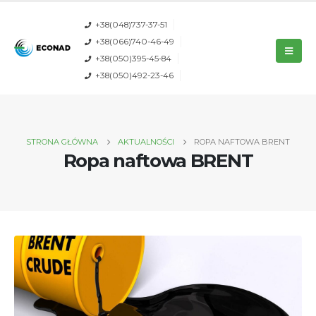
+38(048)737-37-51
+38(066)740-46-49
+38(050)395-45-84
+38(050)492-23-46
STRONA GŁÓWNA
AKTUALNOŚCI
ROPA NAFTOWA BRENT
Ropa naftowa BRENT