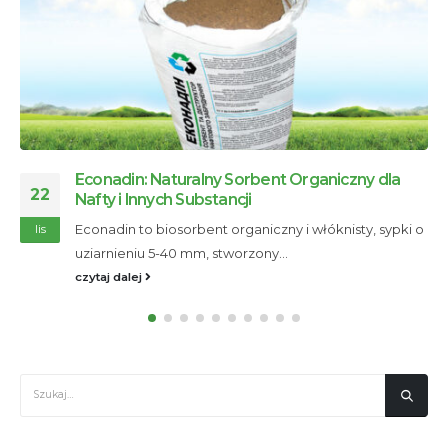
Nasza historia
28
Firma ECONAD została założona w 1991 roku. W 2002
lis
roku ECONAD wziął udział...
czytaj dalej
KATEGORIE