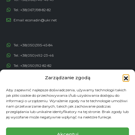
Tel.:
+38(067)198-82-82
Email:
econadin@ukr.net
Tel.:
+38(050)395-45-84
Tel.:
+38(050)492-23-46
Tel.:
+38(050)192-82-82
Email:
contact@econadin.com
Zarządzanie zgodą
SIECI SPOŁECZNOŚCIOWE
Aby zapewnić najlepsze doświadczenia, używamy technologii takich
jak pliki cookie do przechowywania i/lub uzyskiwania dostępu do
informacji o urządzeniu. Wyrażenie zgody na te technologie umożliwi
nam przetwarzanie danych, takich jak zachowanie podczas
przeglądania lub unikalne identyfikatory na tej stronie. Brak zgody lub
jej wycofanie może negatywnie wpłynąć na niektóre funkcje.
Akceptuj