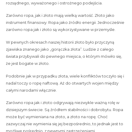
rozsądnego, wyważonego i ostrożnego podejścia.
Zarówno ropa, jak i złoto mają wielką wartość. Złoto jako
instrument finansowy. Ropa jako źródło energii. Jednocześnie
zarówno ropa jak i złoto są wykorzystywane w przemyśle.
W pewnych okresach naszej historii złoto było przyczyną
zjawiska znanego jako „gorączka złota”. Ludzie z całego
świata przybywali do pewnego miejsca, o którym mówiło się,
że jest bogate w złoto.
Podobnie jak w przypadku złota, wiele konfliktów toczyło się i
nadal toczy o ropę naftową. Aż do otwartych wojen między
całymi narodami włącznie.
Zarówno ropa jak i złoto odgrywają niezwykle ważną rolę w
dzisiejszym świecie. Są źródłem stabilności i dobrobytu. Ropa
może być wymieniana na złoto, a złoto na ropę. Choć
zazwyczaj nie wymienia się jej bezpośrednio, to jednak jest to
możliwe pośrednio, z pewnymi zastrzeżeniami.