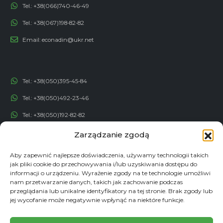
Tel.:
+38(066)740-46-49
Tel.:
+38(067)198-82-82
Email:
econadin@ukr.net
Tel.:
+38(050)395-45-84
Tel.:
+38(050)492-23-46
Tel.:
+38(050)192-82-82
Email:
contact@econadin.com
Zarządzanie zgodą
Aby zapewnić najlepsze doświadczenia, używamy technologii takich
SIECI SPOŁECZNOŚCIOWE
jak pliki cookie do przechowywania i/lub uzyskiwania dostępu do
informacji o urządzeniu. Wyrażenie zgody na te technologie umożliwi
nam przetwarzanie danych, takich jak zachowanie podczas
przeglądania lub unikalne identyfikatory na tej stronie. Brak zgody lub
jej wycofanie może negatywnie wpłynąć na niektóre funkcje.