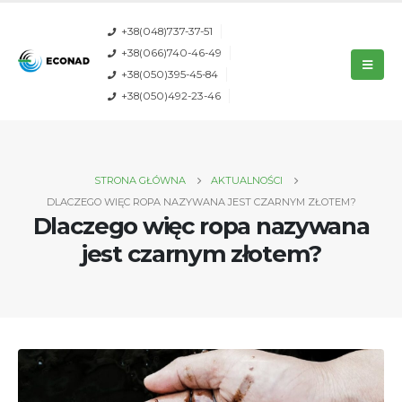
+38(048)737-37-51
+38(066)740-46-49
+38(050)395-45-84
+38(050)492-23-46
STRONA GŁÓWNA
AKTUALNOŚCI
DLACZEGO WIĘC ROPA NAZYWANA JEST CZARNYM ZŁOTEM?
Dlaczego więc ropa nazywana
jest czarnym złotem?