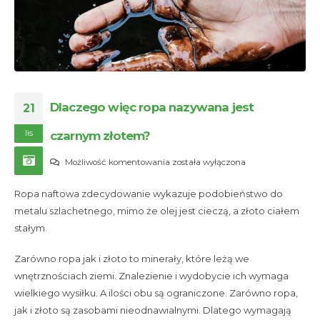
Dlaczego więc ropa nazywana jest
21
lis
czarnym złotem?
Dlaczego
Możliwość komentowania
została wyłączona
więc
Ropa naftowa zdecydowanie wykazuje podobieństwo do
ropa
metalu szlachetnego, mimo że olej jest cieczą, a złoto ciałem
nazywana
stałym.
jest
czarnym
Zarówno ropa jak i złoto to minerały, które leżą we
złotem?
wnętrznościach ziemi. Znalezienie i wydobycie ich wymaga
wielkiego wysiłku. A ilości obu są ograniczone. Zarówno ropa,
jak i złoto są zasobami nieodnawialnymi. Dlatego wymagają