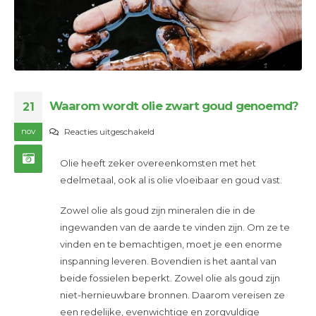
Waarom wordt olie zwart goud genoemd?
21
nov
voor
Reacties uitgeschakeld
Waarom
Olie heeft zeker overeenkomsten met het
wordt
edelmetaal, ook al is olie vloeibaar en goud vast.
olie
zwart
Zowel olie als goud zijn mineralen die in de
goud
ingewanden van de aarde te vinden zijn. Om ze te
genoemd?
vinden en te bemachtigen, moet je een enorme
inspanning leveren. Bovendien is het aantal van
beide fossielen beperkt. Zowel olie als goud zijn
niet-hernieuwbare bronnen. Daarom vereisen ze
een redelijke, evenwichtige en zorgvuldige