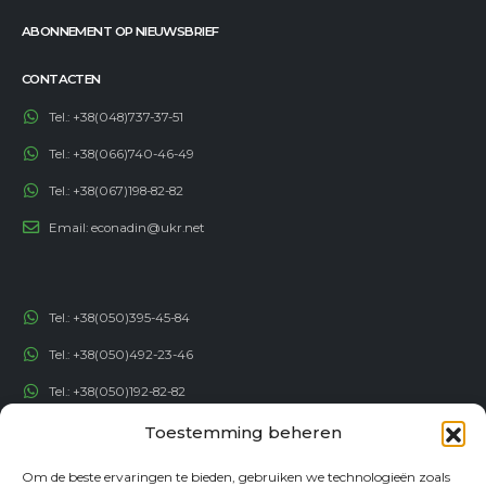
ABONNEMENT OP NIEUWSBRIEF
CONTACTEN
Tel.:
+38(048)737-37-51
Tel.:
+38(066)740-46-49
Tel.:
+38(067)198-82-82
Email:
econadin@ukr.net
Tel.:
+38(050)395-45-84
Tel.:
+38(050)492-23-46
Tel.:
+38(050)192-82-82
Toestemming beheren
Email:
contact@econadin.com
Om de beste ervaringen te bieden, gebruiken we technologieën zoals