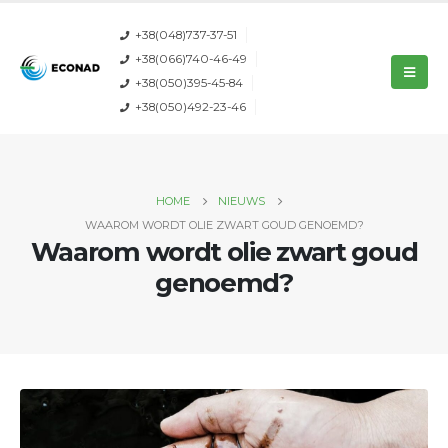
+38(048)737-37-51
+38(066)740-46-49
+38(050)395-45-84
+38(050)492-23-46
HOME
NIEUWS
WAAROM WORDT OLIE ZWART GOUD GENOEMD?
Waarom wordt olie zwart goud
genoemd?