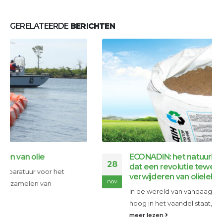
GERELATEERDE
BERICHTEN
ECONADIN: het natuurlijke olieabsorptiemiddel
28
dat een revolutie teweegbrengt in het
verwijderen van olielekkages
nov
In de wereld van vandaag, waar milieubewustzijn
hoog in het vaandel staat,...
meer lezen