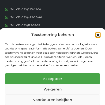
Tel.:
+38(050)395-45-84
Tel.:
+38(050)492-23-46
Tel.:
+38(050)192-82-82
Email:
contact@econadin.com
Toestemming beheren
SOCIALE NETWERKEN
Om de beste ervaringen te bieden, gebruiken we technologieën zoals
cookies om apparaatinformatie op te slaan en/of te openen. Door
toestemming te geven voor deze technologieën kunnen we gegevens
zoals surfgedrag of unieke ID's op deze site verwerken. Als u geen
toestemming geeft of uw toestemming intrekt, kan dit negatieve
gevolgen hebben voor bepaalde functies en kenmerken.
Accepteer
Weigeren
© copyright 2026. Alle rechten voorbehouden
Voorkeuren bekijken