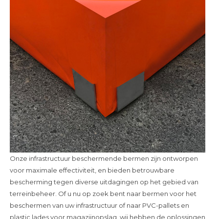
Onze infrastructuur beschermende bermen zijn ontworpen
voor maximale effectiviteit, en bieden betrouwbare
bescherming tegen diverse uitdagingen op het gebied van
terreinbeheer. Of u nu op zoek bent naar bermen voor het
beschermen van uw infrastructuur of naar PVC-pallets en
plastic lades voor magazijnopslag, wij hebben de oplossingen