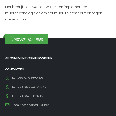
Het bedrijf ECONAD ontwikkelt en implementeert
milieutechnologieën om het milieu te beschermen tegen
olievervuiling.
Contact opnemen
ABONNEMENT OP NIEUWSBRIEF
CONTACTEN
Tel.:
+38(048)737-37-51
Tel.:
+38(066)740-46-49
Tel.:
+38(067)198-82-82
Email:
econadin@ukr.net