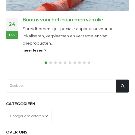
Innovatieve oplossingen getoond door
30
ECONAD op OFFSHORE ENERGY beurs
We hadden het genoegen om de OFFSHORE
nov
ENERGY beurs bij te wonen,...
meer lezen
CATEGORIEËN
Categorieën
OVER ONS