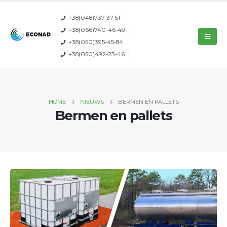
+38(048)737-37-51
+38(066)740-46-49
+38(050)395-45-84
+38(050)492-23-46
HOME
NIEUWS
BERMEN EN PALLETS
Bermen en pallets