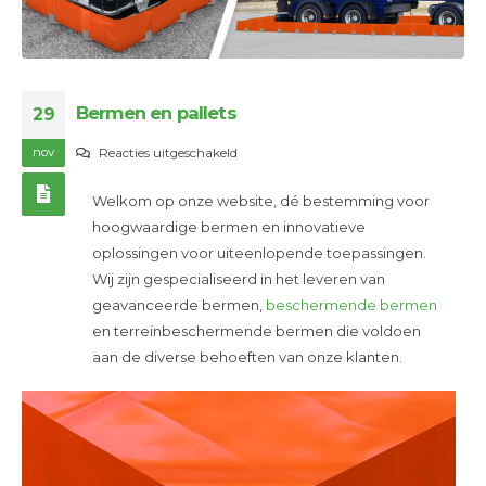
Bermen en pallets
29
nov
voor
Reacties uitgeschakeld
Bermen
Welkom op onze website, dé bestemming voor
en
hoogwaardige bermen en innovatieve
pallets
oplossingen voor uiteenlopende toepassingen.
Wij zijn gespecialiseerd in het leveren van
geavanceerde bermen,
beschermende bermen
en terreinbeschermende bermen die voldoen
aan de diverse behoeften van onze klanten.