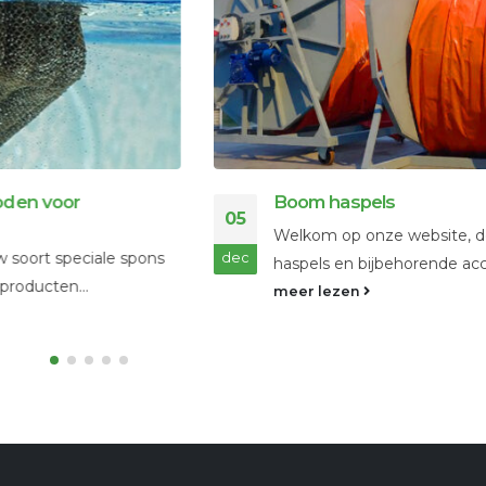
Boom haspels
05
Welkom op onze website, dé specialist in
le spons
dec
haspels en bijbehorende accessoires,...
meer lezen