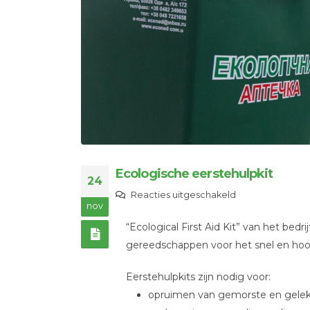
Ecologische eerstehulpkit
24
voor
Reacties uitgeschakeld
nov
Ecologische
“Ecological First Aid Kit” van het bed
eerstehulpkit
gereedschappen voor het snel en ho
Eerstehulpkits zijn nodig voor:
opruimen van gemorste en gelekt