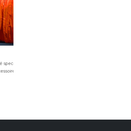
Interspill 2025: Het belangrijkste
25
evenement voor de preventie van
 boom
olielekkages en milieuveiligheid
feb
Interspill 2025 is Europa's belangrijkste
evenement gewijd aan de preventie van
olielekkages,...
meer lezen