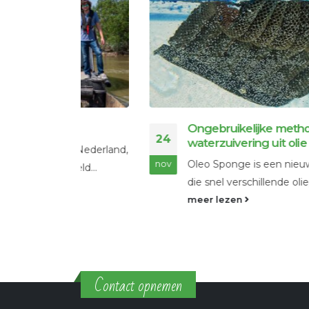
Ongebruikelijke methoden voor
24
waterzuivering uit olie
it Nederland,
Oleo Sponge is een nieuw soort specia
nov
eld...
die snel verschillende olieproducten...
meer lezen
Contact opnemen