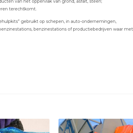
ducten van het oppervlak van grond, asfalt, steen;
eren terechtkomt.
tehulpkits” gebruikt op schepen, in auto-ondernemingen,
 benzinestations, benzinestations of productiebedrijven waar met