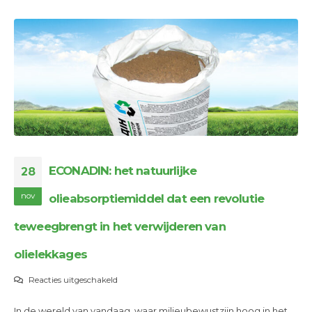
ECONADIN: het natuurlijke
28
nov
olieabsorptiemiddel dat een revolutie
teweegbrengt in het verwijderen van
olielekkages
voor
Reacties uitgeschakeld
ECONADIN:
In de wereld van vandaag, waar milieubewustzijn hoog in het