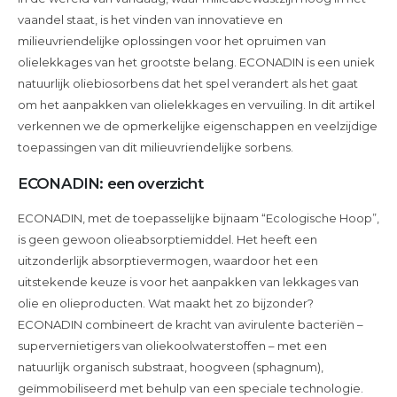
het
vaandel staat, is het vinden van innovatieve en
natuurlijke
milieuvriendelijke oplossingen voor het opruimen van
olieabsorptiemiddel
olielekkages van het grootste belang. ECONADIN is een uniek
dat
natuurlijk oliebiosorbens dat het spel verandert als het gaat
een
om het aanpakken van olielekkages en vervuiling. In dit artikel
revolutie
verkennen we de opmerkelijke eigenschappen en veelzijdige
teweegbrengt
toepassingen van dit milieuvriendelijke sorbens.
in
het
ECONADIN: een overzicht
verwijderen
van
ECONADIN, met de toepasselijke bijnaam “Ecologische Hoop”,
olielekkages
is geen gewoon olieabsorptiemiddel. Het heeft een
uitzonderlijk absorptievermogen, waardoor het een
uitstekende keuze is voor het aanpakken van lekkages van
olie en olieproducten. Wat maakt het zo bijzonder?
ECONADIN combineert de kracht van avirulente bacteriën –
supervernietigers van oliekoolwaterstoffen – met een
natuurlijk organisch substraat, hoogveen (sphagnum),
geïmmobiliseerd met behulp van een speciale technologie.