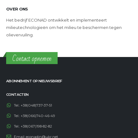
OVER ONS
Het bedrijf ECONAD ontwikkelt en implementeert
milieutechnologieën om het milieu te beschermen tegen
olievervuiling.
Contact opnemen
ABONNEMENT OP NIEUWSBRIEF
CONTACTEN
Tel.:
+38(048)737-37-51
Tel.:
+38(066)740-46-49
Tel.:
+38(067)198-82-82
Email:
econadin@ukr.net