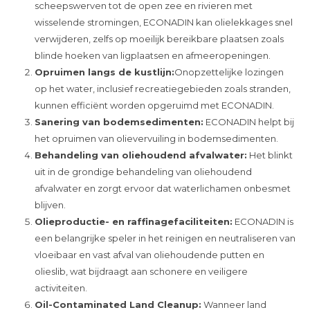
scheepswerven tot de open zee en rivieren met
wisselende stromingen, ECONADIN kan olielekkages snel
verwijderen, zelfs op moeilijk bereikbare plaatsen zoals
blinde hoeken van ligplaatsen en afmeeropeningen.
Opruimen langs de kustlijn:
Onopzettelijke lozingen
op het water, inclusief recreatiegebieden zoals stranden,
kunnen efficiënt worden opgeruimd met ECONADIN.
Sanering van bodemsedimenten:
ECONADIN helpt bij
het opruimen van olievervuiling in bodemsedimenten.
Behandeling van oliehoudend afvalwater:
Het blinkt
uit in de grondige behandeling van oliehoudend
afvalwater en zorgt ervoor dat waterlichamen onbesmet
blijven.
Olieproductie- en raffinagefaciliteiten:
ECONADIN is
een belangrijke speler in het reinigen en neutraliseren van
vloeibaar en vast afval van oliehoudende putten en
olieslib, wat bijdraagt aan schonere en veiligere
activiteiten.
Oil-Contaminated Land Cleanup:
Wanneer land