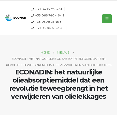
+38(048)737-37-51
+38(066)740-46-49
+38(050)395-45-84
+38(050)492-23-46
HOME
NIEUWS
ECONADIN: HET NATUURLIJKE OLIEABSORPTIEMIDDEL DAT EEN
REVOLUTIE TEWEEGBRENGT IN HET VERWIJDEREN VAN OLIELEKKAGES
ECONADIN: het natuurlijke
olieabsorptiemiddel dat een
revolutie teweegbrengt in het
verwijderen van olielekkages