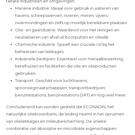
talrijke industrieën en omgevingen:
Mariene industrie: Ideaal voor gebruik in wateren van
havens, scheepswerven, rivieren, meren, vijvers,
riviermondingen en zelfs op moeilijk bereikbare plaatsen.
Olie- en gasindustrie: Waardevol voor het reinigen en
neutraliseren van afval uit boorputten en olieslib.
Chemische industrie: Speelt een cruciale rol bij het
beheersen van lekkages.
Industriële bedrijven: Essentieel voor metaalbewerking,
ketelhuizen en faciliteiten die olie en olieproducten
gebruiken.
Transport: Geschikt voor luchthavens,
spoorwegmaatschappijen, transportbedrijven,
benzinestations, benzinestations (SRT) en nog veel meer.
Concluderend kan worden gesteld dat ECONADIN, het
natuurlijke oliebiosorbens, de leiding neemt in het opruimen
van olielekkages en milieubescherming. De unieke
combinatie van absorptie en microbiële eigenschappen