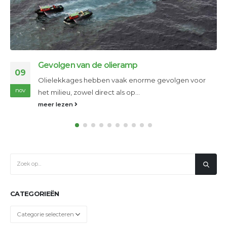
Alternatieve energiebronnen
09
"Energie uit afval: slib. Californië produceert 700.000
nov
ton gedroogd slib (onoplosbaar bezinksel...
meer lezen
CATEGORIEËN
Categorieën