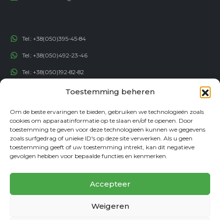
Tel.:
+38(050)395-45-84
Tel.:
+38(050)492-23-46
Tel.:
+38(050)192-82-82
Email:
contact@econadin.com
Toestemming beheren
Om de beste ervaringen te bieden, gebruiken we technologieën zoals
SOCIALE NETWERKEN
cookies om apparaatinformatie op te slaan en/of te openen. Door
toestemming te geven voor deze technologieën kunnen we gegevens
zoals surfgedrag of unieke ID's op deze site verwerken. Als u geen
toestemming geeft of uw toestemming intrekt, kan dit negatieve
gevolgen hebben voor bepaalde functies en kenmerken.
Accepteer
Weigeren
© copyright 2026. Alle rechten voorbehouden