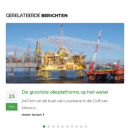
GERELATEERDE
BERICHTEN
rms op het water
Onze toekomst
28
iana in de Golf van
Op dit moment heeft de on
nov
wereldwijde erkenning gekre
meer lezen