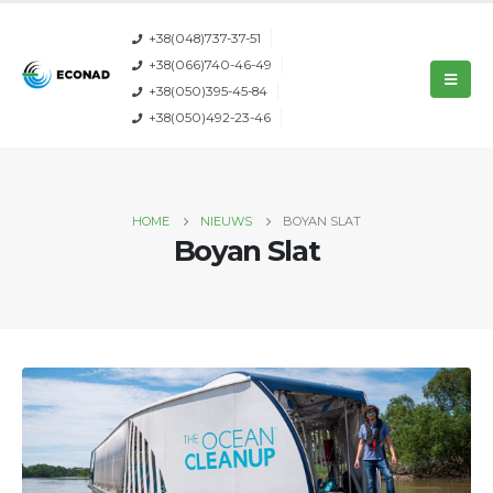
+38(048)737-37-51
+38(066)740-46-49
+38(050)395-45-84
+38(050)492-23-46
HOME
NIEUWS
BOYAN SLAT
Boyan Slat