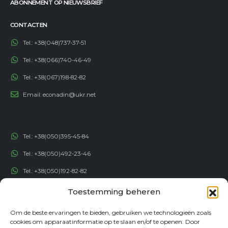
ABONNEMENT OP NIEUWSBRIEF
CONTACTEN
Tel.:
+38(048)737-37-51
Tel.:
+38(066)740-46-49
Tel.:
+38(067)198-82-82
Email:
econadin@ukr.net
Tel.:
+38(050)395-45-84
Tel.:
+38(050)492-23-46
Tel.:
+38(050)192-82-82
Email:
contact@econadin.com
Toestemming beheren
Om de beste ervaringen te bieden, gebruiken we technologieën zoals
SOCIALE NETWERKEN
cookies om apparaatinformatie op te slaan en/of te openen. Door