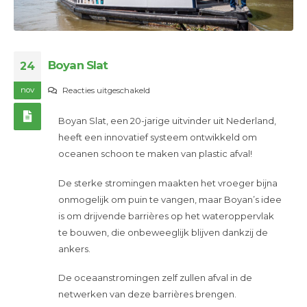
Boyan Slat
24
nov
voor
Reacties uitgeschakeld
Boyan
Boyan Slat, een 20-jarige uitvinder uit Nederland,
Slat
heeft een innovatief systeem ontwikkeld om
oceanen schoon te maken van plastic afval!
De sterke stromingen maakten het vroeger bijna
onmogelijk om puin te vangen, maar Boyan’s idee
is om drijvende barrières op het wateroppervlak
te bouwen, die onbeweeglijk blijven dankzij de
ankers.
De oceaanstromingen zelf zullen afval in de
netwerken van deze barrières brengen.