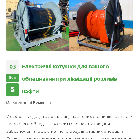
Електричні котушки для вашого
03
Вер
обладнання при ліквідації розливів
нафти
до
Коментарі Вимкнено
Електричні
У сфері ліквідації та локалізації нафтових розливів наявність
котушки
належного обладнання є життєво важливою для
для
забезпечення ефективних та результативних операцій.
вашого
Одним з ключових компонентів в управлінні та розгортанні