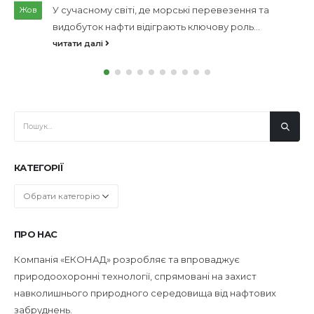
Україні?
Лип
Розливи нафтопродуктів є однією з
найсерйозніших екологічних загроз сучасності.
Вони спричиняють руйнівні...
читати далі
КАТЕГОРІЇ
Категорії
ПРО НАС
Компанія «ЕКОНАД» розробляє та впроваджує
природоохоронні технології, спрямовані на захист