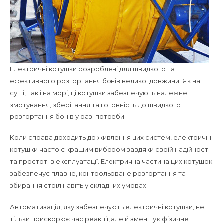
Електричні котушки розроблені для швидкого та
ефективного розгортання бонів великої довжини. Як на
суші, так і на морі, ці котушки забезпечують належне
змотування, зберігання та готовність до швидкого
розгортання бонів у разі потреби.
Коли справа доходить до живлення цих систем, електричні
котушки часто є кращим вибором завдяки своїй надійності
та простоті в експлуатації. Електрична частина цих котушок
забезпечує плавне, контрольоване розгортання та
збирання стріл навіть у складних умовах.
Автоматизація, яку забезпечують електричні котушки, не
тільки прискорює час реакції, але й зменшує фізичне