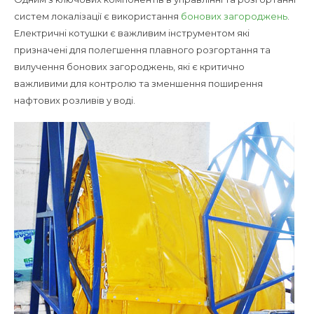
обладнання
систем локалізації є використання
бонових загороджень
.
при
Електричні котушки є важливим інструментом які
ліквідації
призначені для полегшення плавного розгортання та
розливів
вилучення бонових загороджень, які є критично
нафти
важливими для контролю та зменшення поширення
нафтових розливів у воді.