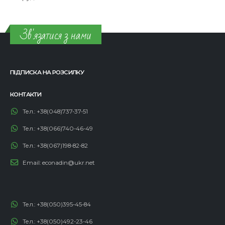
навколишнього природного середовища від нафтових
забруднень.
Зв'язатися з нами
ПІДПИСКА НА РОЗСИЛКУ
КОНТАКТИ
Тел.:
+38(048)737-37-51
Тел.:
+38(066)740-46-49
Тел.:
+38(067)198-82-82
Email:
econadin@ukr.net