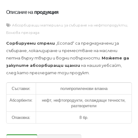
Описание на
продукция
Абсорбиращи материали за събиране на нефтопродукти
,
Бонова преграда
Сорбируеми стрели
„Econad“ са предназначени за
събиране, локализиране и преместване на маслени
петна върху твърди и водни повърхности.
Можете да
закупите абсорбиращи щанги
на нашия уебсайт,
след като прегледате този продукт.
Съставки:
полипропиленови влакна
Абсорбенти:
нефт, нефтопродукти, охлаждащи течности,
разтворители
Опаковка:
8 бр.